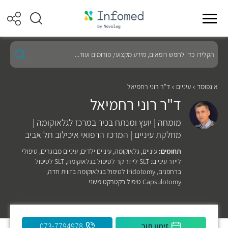
הקלידו
כדי
לחפש
רופאים,
מידע
אינפומד
עיניים
ד"ר רוני רחמיאל
מקצועי,
ד"ר רוני רחמיאל
פורומים
ועוד...
מומחה | יועץ ומנתח בכיר במרכז לגלאוקומה |
מחלקת עיניים | המרכז הרפואי איכילוב תל אביב
תחומים:
עיניים
,
גלאוקומה
,
עיניים ילדים
,
עיניים מבוגרים
,
טיפולי
לייזר עיניים: SLT לייזר קר לטיפול בגלאוקומה, SLT לטיפול
ברחפנים, Iridotomy לטיפול בגלאוקומה בזווית חדה,
Capsulotomy טיפול בקטרקט משני
זימון תור
073-7794978