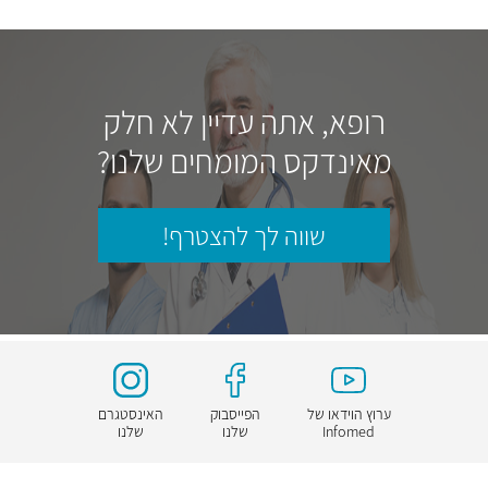
רופא, אתה עדיין לא חלק
מאינדקס המומחים שלנו?
שווה לך להצטרף!
ערוץ הוידאו של
הפייסבוק
האינסטגרם
Infomed
שלנו
שלנו