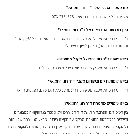
מה מספר הטלפון של ד"ר רוני רחמיאל?
מספר הטלפון של ד"ר רוני רחמיאל: 073-7794978.
היכן נמצאות המרפאות של ד"ר רוני רחמיאל?
ד"ר רוני רחמיאל מקבל מטופלים ב: בית רוטמן, בית רוטמן, הרצל 63, קומה 1
(כניסה מרח תרמב), ראשון לציון, ראשון לציון.
באילו שפות ד"ר רוני רחמיאל מקבל מטופלים?
ד"ר רוני רחמיאל מעניק שירות רפואי בשפות: עברית, אנגלית.
באילו קופות חולים וביטוחים מקבל ד"ר רוני רחמיאל?
ד"ר רוני רחמיאל מקבל מטופלים דרך: פרטי, כללית מושלם, הפניקס, הראל.
באילו טיפולים מתמחה ד"ר רוני רחמיאל?
בין הטיפולים והפרוצדורות של ד"ר רוני רחמיאל: מטפל בגלאוקומה במבוגרים
ובילדים בכל דרגות החומרה, מהקל ועד הקשה ביותר., מבצע מגוון רחב של ניתוחי
גלאוקומה במיומנות רבה,לאחר שנות וותק וניסיון רב מאוד., מנתח גלאוקומה בכיר
במרכז הרפואי עין טל ובמרכז הרפואי מדיקה ברמת החייל.