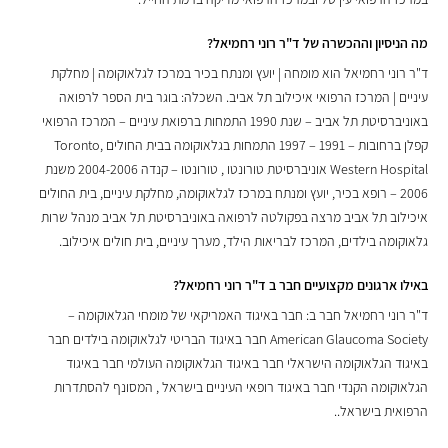
מה הניסיון וההכשרה של ד"ר רוני רחמיאל?
ד"ר רוני רחמיאל הוא מומחה | יועץ ומנתח בכיר במרכז לגלאוקומה | מחלקת
עיניים | המרכז הרפואי איכילוב תל אביב. השכלה: בוגר בית הספר לרפואה
באוניברסיטת תל אביב – שנת 1990 התמחות ברפואת עיניים – המרכז הרפואי
קפלן ברחובות – 1991 – 1997 התמחות בגלאוקומה בבית החולים ,Toronto
Western Hospital אוניברסיטת טורונטו , טורונטו – קנדה 2004-2006 משנת
2006 – רופא בכיר, יועץ ומנתח במרכז לגלאוקומה, מחלקת עיניים, בית החולים
איכילוב תל אביב מרצה בפקולטה לרפואה באוניברסיטת תל אביב מנהל שרות
גלאוקומה בילדים, המרכז לבריאות הילד, מערך עיניים, בית חולים איכילוב.
באילו ארגונים מקצועיים חבר ב ד"ר רוני רחמיאל?
ד"ר רוני רחמיאל חבר ב: חבר באיגוד האמריקאי של מומחי הגלאוקומה –
American Glaucoma Society חבר באיגוד הבריטי לגלאוקומה בילדים חבר
באיגוד הגלאוקומה הישראלי חבר באיגוד הגלאוקומה העולמי חבר באיגוד
הגלאוקומה הקנדי חבר באיגוד רופאי העיניים בישראל , המסונף להסתדרות
הרפואית בישראל..