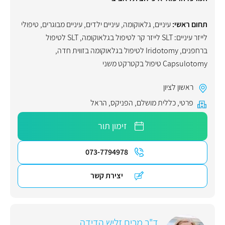
תחום ראשי:
עיניים
,
גלאוקומה
,
עיניים ילדים
,
עיניים מבוגרים
,
טיפולי
לייזר עיניים: SLT לייזר קר לטיפול בגלאוקומה, SLT לטיפול
ברחפנים, Iridotomy לטיפול בגלאוקומה בזווית חדה,
Capsulotomy טיפול בקטרקט משני
ראשון לציון
פרטי
,
כללית מושלם
,
הפניקס
,
הראל
זימון תור
073-7794978
יצירת קשר
ד"ר מרים זליש הדידה