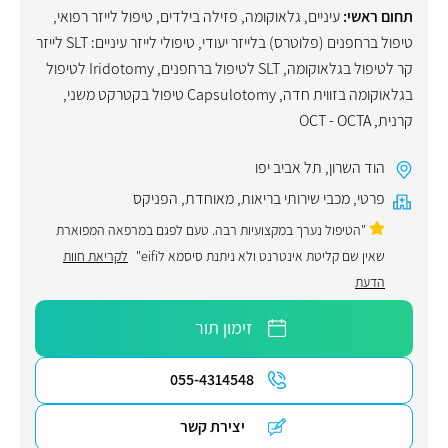
תחום ראשי:
עיניים
,
גלאוקומה
,
פזילה בילדים
,
טיפול לייזר רפואי
,
טיפול ברחפנים (פלוטרס) בלייזר יעודי
,
טיפולי לייזר עיניים: SLT לייזר
קר לטיפול בגלאוקומה, SLT לטיפול ברחפנים, Iridotomy לטיפול
בגלאוקומה בזווית חדה, Capsulotomy טיפול בקטרקט משני
,
קרנית
,
OCT - OCTA
הוד השרון
,
תל אביב יפו
פרטי
,
מכבי שירותי בריאות
,
מאוחדת
,
הפניקס
"הטיפול נערך במקצועיות רבה. טעם לפגם במרפאה המפוארת
שאין שם קליטת אינטרנט ולא ניתנת סיסמא לeifi"
לקריאת חוות
הדעת
זימון תור
055-4314548
יצירת קשר