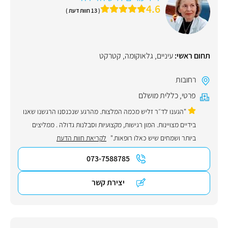
4.6
( 13 חוות דעת )
תחום ראשי:
עיניים
,
גלאוקומה
,
קטרקט
רחובות
פרטי
,
כללית מושלם
"הגענו לד״ר זליש מכמה המלצות. מהרגע שנכנסנו הרגשנו שאנו
בידיים מצויינות. המון רגישות, מקצועיות וסבלנות גדולה . ממליצים
ביותר ושמחים שיש כאלו רופאות."
לקריאת חוות הדעת
073-7588785
יצירת קשר