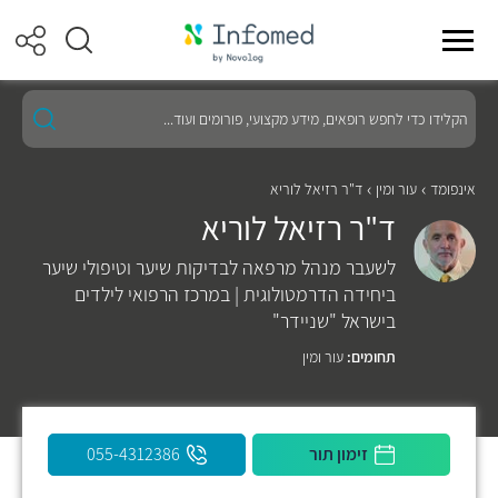
הקלידו
כדי
לחפש
רופאים,
מידע
אינפומד
עור ומין
ד"ר רזיאל לוריא
מקצועי,
ד"ר רזיאל לוריא
פורומים
ועוד...
לשעבר מנהל מרפאה לבדיקות שיער וטיפולי שיער
ביחידה הדרמטולוגית | במרכז הרפואי לילדים
בישראל "שניידר"
תחומים:
עור ומין
זימון תור
055-4312386