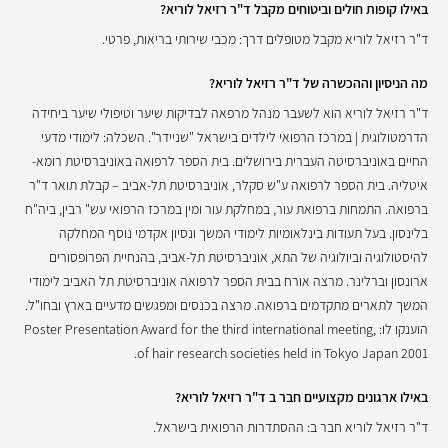
באילו קופות חולים וביטוחים מקבל ד"ר רזיאל לוריא?
ד"ר רזיאל לוריא מקבל מטופלים דרך: מכבי שירותי בריאות, פרטי.
מה הניסיון וההכשרה של ד"ר רזיאל לוריא?
ד"ר רזיאל לוריא הוא לשעבר מנהל מרפאה לבדיקות שיער וטיפולי שיער ביחידה
הדרמטולוגית | במרכז הרפואי לילדים בישראל "שניידר". השכלה: לימודי מדעי
החיים באוניברסיטה העברית בירושלים. בית הספר לרפואה באוניברסיטת רומא-
איטליה. בית הספר לרפואה ע"ש סקלר, אוניברסיטת תל-אביב – קבלת תואר ד"ר
ברפואה. התמחות ברפואת עור, במחלקת עור ומין במרכז הרפואי עש" רבין, ביה"ח
בלינסון. בעל תעודות בינלאומיות לימודי המשך ונסיון אקדמי נוסף המחלקה
להיסטולוגיה וביולוגיה של התא, אוניברסיטת תל-אביב, בהנחיית הפרופסורים
ארונסון וברלינר. מרצה אורח בבית הספר לרפואה אוניברסיטת תל האביב לימודי
המשך לתארים מתקדמים ברפואה. מרצה בכנסים ומפגשים מדעיים בארץ ובחו"ל.
הוענקו לו: Poster Presentation Award for the third international meeting,
of hair research societies held in Tokyo Japan 2001.
באילו ארגונים מקצועיים חבר ב ד"ר רזיאל לוריא?
ד"ר רזיאל לוריא חבר ב: ההסתדרות הרפואית בישראל.