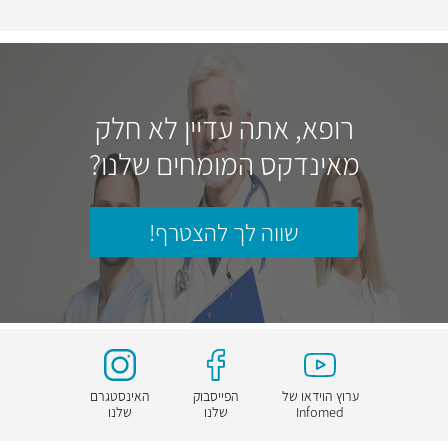
רופא, אתה עדיין לא חלק
מאינדקס המומחים שלנו?
שווה לך להצטרף!
ערוץ הוידאו של
הפייסבוק
האינסטגרם
Infomed
שלנו
שלנו