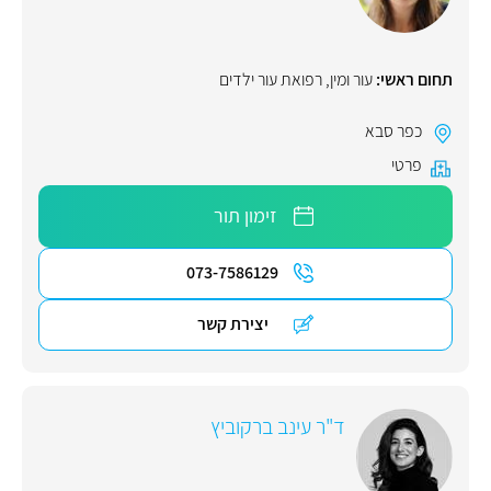
תחום ראשי:
עור ומין
,
רפואת עור ילדים
כפר סבא
פרטי
זימון תור
073-7586129
יצירת קשר
ד"ר עינב ברקוביץ