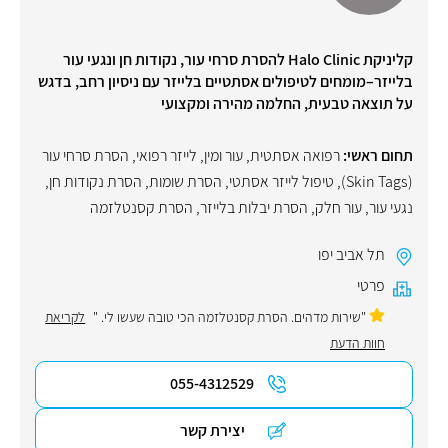
קליניקת Halo Clinic להסרת סרחי עור, נקודות חן ונגעי עור
בלייזר–מומחים לטיפולים אסתטיים בלייזר עם ניסיון רחב, בדגש
על תוצאה טבעית, החלמה מהירה ומקצועי
תחום ראשי:
רפואה אסתטית
,
עור ומין
,
לייזר רפואי
,
הסרת סרחי עור
(Skin Tags)
,
טיפול לייזר אסתטי
,
הסרת שומות
,
הסרת נקודות חן
,
נגעי עור
,
עור חלק
,
הסרת יבלות בלייזר
,
הסרת קסנטלזמה
תל אביב יפו
פרטי
"שירות מדהים. הסרת קסנטלזמה הכי טובה שעשו לי. "
לקריאת
חוות הדעת
055-4312529
יצירת קשר