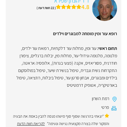
ד"ר יהונתן שפירא
4.8
( 22 חוות דעת )
רופא עור ומין מומחה למבוגרים וילדים
תחום ראשי:
עור ומין
,
מחלות עור דלקתיות
,
רפואת עור ילדים
,
מלנומה
,
מלנומה וגידולי עור
,
מחלות מין
,
יבלות ברגליים
,
ציפורן
חודרנית
,
פסוריאזיס
,
אקנה (פצעי בגרות)
,
אלופסיה אראטה
,
התקרחות נשית וגברית
,
טיפול בנשירת שיער
,
טיפול במולוסקום
בילדים ומבוגרים
,
אבחון סרטן עור
,
טיפול ביבלות
,
רוזציאה
,
טיפול
באורטיקריה
,
אטופיק דרמטיטיס
רמת השרון
פרטי
"יצאתי בהרגשה שסוף סוף מישהו מנסה להבין באמת את הבעיה
והמקור שלה בצורה מקצועית נגישה ונעימה"
לקריאת חוות הדעת