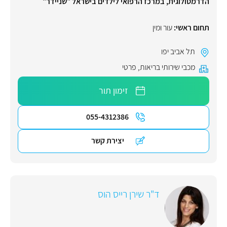
הדרמטולוגית, במרכז הרפואי לילדים בישראל "שניידר"
תחום ראשי:
עור ומין
תל אביב יפו
מכבי שירותי בריאות
,
פרטי
זימון תור
055-4312386
יצירת קשר
ד"ר שירן רייס הוס