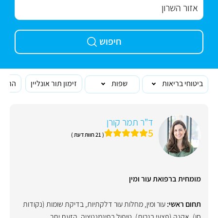
חיפוש
ביטוחי בריאות
שפות
זימון תור אונליין
הרופא
ד"ר תמר קורן
5
( 21 חוות דעת )
מומחית ברפואת עור ומין
תחום ראשי:
עור ומין
,
מחלות עור דלקתיות
,
בדיקת שומות (נקודות
חן)
,
אקנה (פצעי בגרות)
,
טיפול בפיגמנטציה
,
הזעת יתר
,