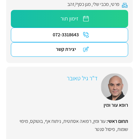
פרטי
,
מכבי שלי
,
מגן כסף/זהב
זימון תור
072-3318643
יצירת קשר
ד"ר גיל טאובר
רופא עור ומין
תחום ראשי:
עור ומין
,
רפואה אסתטית
,
ניתוח אף
,
בוטוקס
,
מיפוי
שומות
,
פיסול סנטר