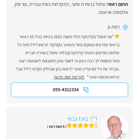
תחום ראשי:
טיפול בנשירת שיער
,
התקרחות נשית וגברית
,
עור ומין
,
אלופסיה אראטה
רמת גן
"אני מטפל בקליניקה החל משנת 2001 בהיותי בגיל 55 כאשר
בראשי מפרצים עמוקים מאד.והשיער בקודקוד הראש דליל.מאז כל
שלושה חודשים היגעתי קליניקה קיבלתי טיפול באווירה חברית
מאד.תשומת לב רבה ורצון עז לשפר.ואכן התוצאות לשבועות רצוני
.עברתי את גיל 80 ועדיין שיער לראשי.נכון שבחלק הקדמי דליל.אבל
הראש מכוסה שיער."
לקריאת חוות הדעת
055-4312334
ד"ר בועז גבאי
5
( 5 חוות דעת )