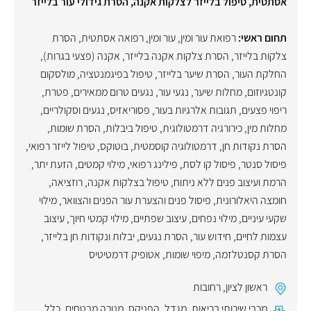
אסתטית, טיפול בלייזר לצלקות אקנה, הסרת גידולי עור בלייזר
תחום ראשי:
רפואת עור ומין
,
עור ומין
,
רפואה אסתטית
,
הסרת
צלקות בלייזר
,
הסרת צלקות אקנה בלייזר
,
אקנה (פצעי בגרות)
,
החלקת העור
,
הסרת שיער בלייזר
,
טיפול בפיגמנטציה
,
מולסקום
קונטגיוזום
,
מחלות שיער
,
נגעי עור
,
נגעים טרום ממאירים
,
פטרת
,
ריפוי פצעים
,
תגובות אלרגיות בעור
,
פסוריאזיס
,
נגעים וסקולריים
,
מחלות מין
,
כירורגיה דרמטולוגית
,
טיפול ביבלות
,
הסרת שומות
,
הסרת נקודות חן
,
דרמטולוגיה קוסמטית
,
בוטוקס
,
טיפול לייזר רפואי
,
פיסול סנטר
,
פיסול קו לסת
,
פילינג רפואי
,
מילוי קמטים
,
הזעת יתר
,
הרמת ועיצוב פנים ללא ניתוח
,
טיפול בצלקות אקנה
,
רוזציאה
,
חומצה היאלורונית
,
פיסול פנים והצערת עור הפנים והצוואר
,
מילוי
שקעי עיניים
,
מילוי נפחים
,
עיצוב שפתיים
,
מילוי קמטי חיוך
,
עיצוב
עצמות לחיים
,
חידוש עור
,
הסרת נגעים, יבלות ונקודות חן בלייזר
,
הסרת קסנטלזמה
,
מיפוי שומות
,
אטופיק דרמטיטיס
ראשון לציון
,
רחובות
מכבי שירותי בריאות
,
מגדל
,
הפניקס
,
מנורה מבטחים
,
כלל