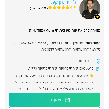
ד"ר יהונתן קפלן
4.9
( 157 חוות דעת )
מומחה לרפואת עור ומין וניתוחי Mohs (מוהז/מוז)
תחום ראשי:
עור ומין
,
ניתוח מוז / מוהז / Mohs
,
רפואה אסתטית
,
כירורגיה דרמטולוגית
,
דרמטולוגיה קוסמטית
פתח תקווה
פרטי
,
מכבי שירותי בריאות
,
שירותי בריאות כללית
"צוות המרפאה מדהים מקצועי סבלני הכל בניהולו של דוקטור
יהונתן קפלן טיפל ואיבחן אותי בצורה מקצועית ורגישה אני מודה לו
אישית ולכל הצוות הנפלא שלו . אוהד ניר"
לקריאת חוות הדעת
זימון תור