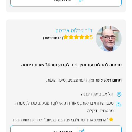
ד"ר קרלוס אידסס
5
( 13 חוות דעת )
מומחה למחלות עור ומין. ניתן לקבוע תור 24 שעות ביממה
תחום ראשי:
עור ומין
,
ריפוי פצעים
,
מיפוי שומות
תל אביב יפו
,
רעננה
מכבי שירותי בריאות
,
מאוחדת
,
איילון
,
הפניקס
,
מגדל
,
מנורה
מבטחים
,
דקלה
"הרופא מאד נחמד ולבבי עם הבנה בתחום"
לקריאת חוות הדעת
יצירת קשר