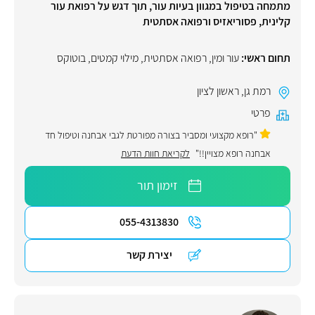
מתמחה בטיפול במגוון בעיות עור, תוך דגש על רפואת עור
קלינית, פסוריאזיס ורפואה אסתטית
תחום ראשי:
עור ומין
,
רפואה אסתטית
,
מילוי קמטים
,
בוטוקס
רמת גן
,
ראשון לציון
פרטי
"רופא מקצועי ומסביר בצורה מפורטת לגבי אבחנה וטיפול חד
אבחנה רופא מצויין!!"
לקריאת חוות הדעת
זימון תור
055-4313830
יצירת קשר