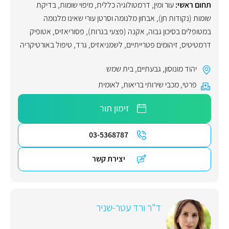
תחום ראשי:
עור ומין
,
דרמטולוגיה כללית
,
מיפוי שומות
,
בדיקת
שומות (נקודות חן)
,
אבחון מלנומה וסרטן עורי שאינו מלנומה
במטופלים בסיכון גבוה
,
אקנה (פצעי בגרות)
,
פסוריאזיס
,
אטופיק
דרמטיטיס
,
זיהומים פטרייתיים
,
לשמניאזיס
,
גרד
,
טיפול באורטיקריה
יהוד מונוסון
,
גבעתיים
,
בית שמש
פרטי
,
מכבי שירותי בריאות
,
לאומית
זימון תור
03-5368787
יצירת קשר
ד"ר ורד עטר-שניר