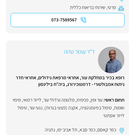
פרטי
,
שירותי בריאות כללית
073-7589567
ד"ר עומר טהה
רופא בכיר במחלקת עור, אחראי מרפאת גידולים, אחראי חדר
ניתוח אמבולטורי - דרמטוכירורג, ביה"ח בילינסון
תחום ראשי:
עור ומין
,
פנימית
,
מלנומה וגידולי עור
,
לייזר רפואי
,
מיפוי
שומות
,
טיפול בפיגמנטציה
,
אקנה (פצעי בגרות)
,
נגעי עור
,
טיפול
לייזר אסתטי
כפר קאסם
,
כפר סבא
,
תל אביב יפו
,
נתניה