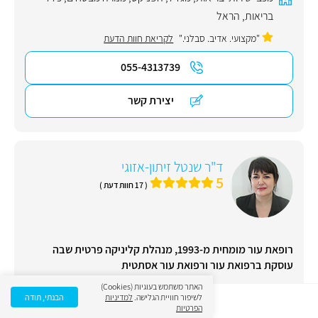
בריאות
,
הראל
"מקצועי. אדיב. סבלני."
לקריאת חוות הדעת
055-4313739
יצירת קשר
ד"ר שנטל זיתון-אזוגי
5
( 17 חוות דעת )
רופאת עור מומחית מ-1993, מנהלת קליניקה פרטית שבה
עוסקת ברפואת עור ורפואת עור אסתטית
האתר משתמש בעוגיות (Cookies)
לשיפור חוויית הגלישה.
למדיניות
הבנתי, תודה
תחום ראשי:
עור ומין
,
אקנה (פצעי בגרות)
,
טיפול בפיגמנטציה
,
הפרטיות