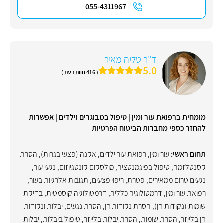
055-4311967
ד"ר טליה מאיר
5.0
( 416 חוות דעת )
מומחית ברפואת עור ומין | טיפול במבוגרים וילדים | אפשרות
להחזר כספי מחברות הביטוח הפרטיות
תחום ראשי:
עור ומין
,
רפואת עור ילדים
,
אקנה (פצעי בגרות)
,
הסרת
קסנטלזמה
,
טיפול בפיגמנטציה
,
מולסקום קונטגיוזום
,
נגעי עור
,
נגעים טרום ממאירים
,
פטרת
,
ריפוי פצעים
,
תגובות אלרגיות בעור
,
רפואת עור ומין
,
דרמטולוגיה כללית
,
דרמטולוגיה קוסמטית
,
בדיקת
שומות (נקודות חן)
,
הסרת נקודות חן
,
הסרת נגעים, יבלות ונקודות
חן בלייזר
,
הסרת שומות
,
הסרת יבלות בלייזר
,
טיפול ביבלות
,
יבלות