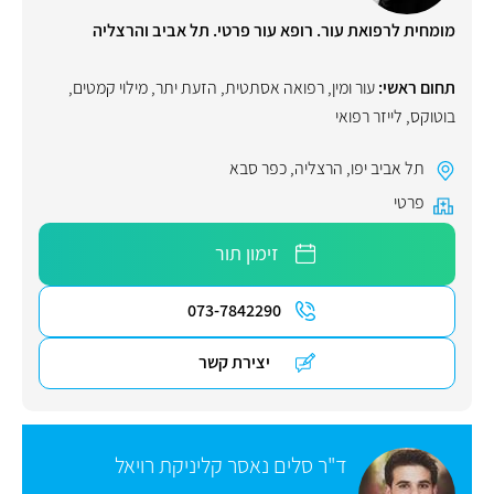
מומחית לרפואת עור. רופא עור פרטי. תל אביב והרצליה
תחום ראשי:
עור ומין
,
רפואה אסתטית
,
הזעת יתר
,
מילוי קמטים
,
בוטוקס
,
לייזר רפואי
תל אביב יפו
,
הרצליה
,
כפר סבא
פרטי
זימון תור
073-7842290
יצירת קשר
ד"ר סלים נאסר קליניקת רויאל