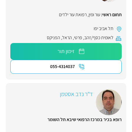
תחום ראשי:
עור ומין
,
רפואת עור ילדים
תל אביב יפו
לאומית כסף/זהב
,
פרטי
,
הראל
,
הפניקס
זימון תור
055-4314037
ד"ר נדב אסטמן
רופא בכיר במרכז הרפואי שיבא תל השומר