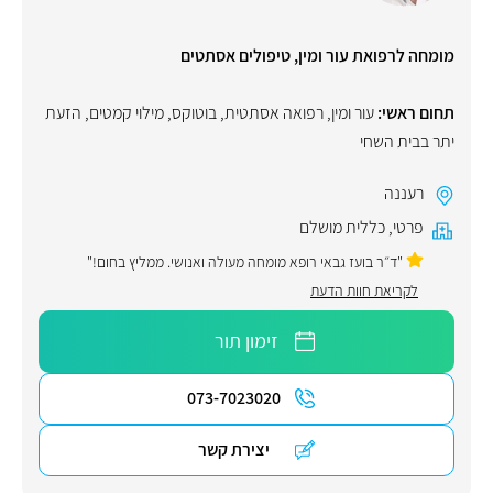
מומחה לרפואת עור ומין, טיפולים אסתטים
תחום ראשי:
עור ומין
,
רפואה אסתטית
,
בוטוקס
,
מילוי קמטים
,
הזעת
יתר בבית השחי
רעננה
פרטי
,
כללית מושלם
"ד״ר בועז גבאי רופא מומחה מעולה ואנושי. ממליץ בחום!"
לקריאת חוות הדעת
זימון תור
073-7023020
יצירת קשר