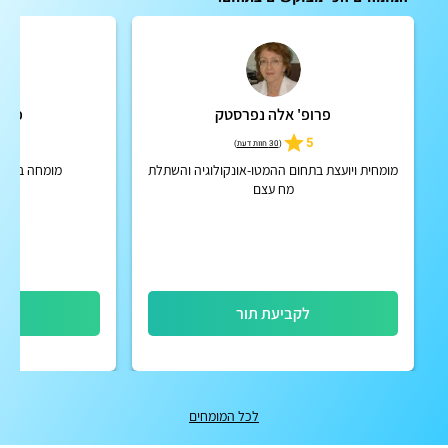
פרופ' אלה נפרסטק
פרופ
4.7
5
(
30 חוות דעת
)
מומחית ויועצת בתחום ההמטו-אונקולוגיה והשתלת
מומחה ברפוא
מח עצם
לקביעת תור
לק
לכל המומחים