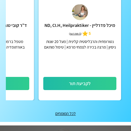
מיכל פדרליין - ND, CI.H, Heilpraktiker
ד"ר קובי טובי PHD - מרפאת טובי טבעי
5
5
(
5 חוות דעת
)
נטורופתית והרבליסטית קלינית | מעל 20 שנות
מטפל ברפואה א
ניסיון | מרצה בכירה לצמחי מרפא | טיפול מותאם
באורתופדיה ונויר
אישית | קליניקה בזכרון יעקב ובאונליין
שונות, מסורתי
לקביעת תור
לק
לכל המומחים