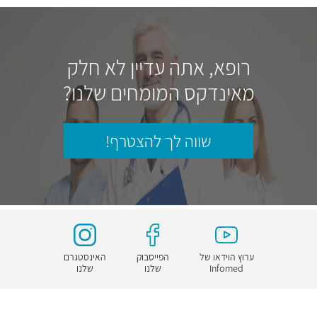
רופא, אתה עדיין לא חלק
מאינדקס המומחים שלנו?
שווה לך להצטרף!
ערוץ הוידאו של
הפייסבוק
האינסטגרם
Infomed
שלנו
שלנו