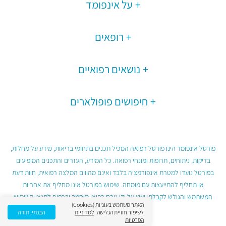
על אינפומד
רופאים
נושאים רפואיים
חיפושים פופולארים
פורטל אינפומד הינו פורטל רפואה המכיל תכנים בתחומי בריאות, מידע על מחלות,
בדיקות, ניתוחים, תרופות ומונחי רפואה. כל המידע, העזרים והתכנים המופיעים
בפורטל נועדו למטרת אינפורמציה בלבד ואינם מהווים המלצה רפואית, חוות דעת
או תחליף להתייעצות עם מומחה. שימוש בפורטל אינו מחליף את אחריות
המשתמש והגולש לקבלת ייעוץ על ידי גורם רפואי מוסמך ובכפוף לתנאי השימוש
האתר משתמש בעוגיות (Cookies)
בפורטל.
לשיפור חוויית הגלישה.
למדיניות
הבנתי, תודה
הפרטיות