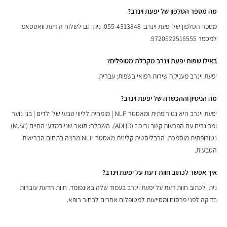
מה מספר הטלפון של יפעת וינרב?
מספר הטלפון של יפעת וינרב: 055-4313848. ניתן גם לשלוח הודעת וואטסאפ
למספר 9720522516555.
באילו שפות יפעת וינרב מקבלת מטופלים?
יפעת וינרב מעניקה שירות רפואי בשפות: עברית.
מה הניסיון וההכשרה של יפעת וינרב?
יפעת וינרב היא נטורופתית ומאסטר NLP | מומחית לליווי טבעי של ילדים | בני נוער
ומבוגרים עם הפרעות קשב וריכוז (ADHD). השכלה: תואר שני במדעי החיים (M.Sc)
נטורופתית מוסמכת, הרבליסטית קלינית מאסטר NLP מרצה בתחום הבריאות
הטבעית.
איך אפשר לכתוב חוות דעת על יפעת וינרב?
ניתן לכתוב חוות דעת על יפעת וינרב בעמוד שלה באינפומד. חוות הדעת עוברות
בדיקה לפני פרסום ומסייעות למטופלים אחרים לבחור רופא.