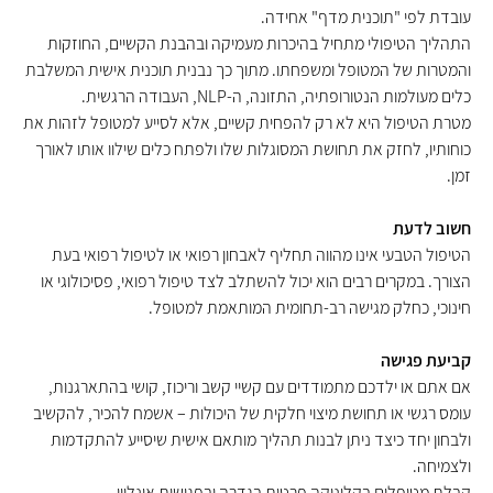
עובדת לפי "תוכנית מדף" אחידה
.
התהליך הטיפולי מתחיל בהיכרות מעמיקה ובהבנת הקשיים, החוזקות
והמטרות של המטופל ומשפחתו. מתוך כך נבנית תוכנית אישית המשלבת
כלים מעולמות הנטורופתיה, התזונה, ה
-NLP,
העבודה הרגשית
.
מטרת הטיפול היא לא רק להפחית קשיים, אלא לסייע למטופל לזהות את
כוחותיו, לחזק את תחושת המסוגלות שלו ולפתח כלים שילוו אותו לאורך
זמן
.
חשוב לדעת
הטיפול הטבעי אינו מהווה תחליף לאבחון רפואי או לטיפול רפואי בעת
הצורך. במקרים רבים הוא יכול להשתלב לצד טיפול רפואי, פסיכולוגי או
חינוכי, כחלק מגישה רב-תחומית המותאמת למטופל
.
קביעת פגישה
אם אתם או ילדכם מתמודדים עם קשיי קשב וריכוז, קושי בהתארגנות,
עומס רגשי או תחושת מיצוי חלקית של היכולות – אשמח להכיר, להקשיב
ולבחון יחד כיצד ניתן לבנות תהליך מותאם אישית שיסייע להתקדמות
ולצמיחה
.
קבלת מטופלים בקליניקה פרטית בגדרה ובפגישות אונליין
.