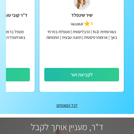
שיר שינפלד
ד"ר קובי טובי PHD - מרפאת טובי טבעי
5
5
(
8 חוות דעת
)
נטורופתית N.D | הרבליסטית | מטפלת בפרחי
מטפל ברפואה א
באך | ארומתרפיסטית | תזונה טבעית | התמחות
באורתופדיה ונויר
בילדים
שונות, מסורתי
לקביעת תור
לק
לכל המומחים
ד"ר, מעניין אותך לקבל