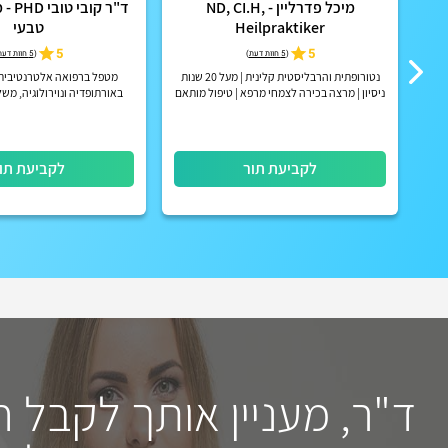
מיכל פדרליין - ND, CI.H,
ד
Heilpraktiker
טבעי
5
5
(
5 חוות דעת
)
(
5 חוות דעת
נטורופתית והרבליסטית קלינית | מעל 20 שנות
מטפל ברפואה אלטרנטיבית
ניסיון | מרצה בכירה לצמחי מרפא | טיפול מותאם
באורתופדיה ונוירולוגיה, מש
אישית | קליניקה בזכרון יעקב ובאונליין
שונות, מסורתיות עם טכנול
לקביעת תור
לקביעת תו
ד"ר, מעניין אותך לקבל 