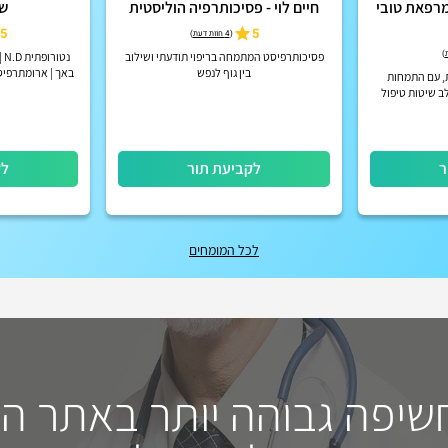
"ר קובי טובי PHD - מרפאת טובי
חיים לוי - פסיכותרפיה הוליסטית
שי
5
5
(
4 חוות דעת
)
)
פסיכותרפיסט המתמחה בריפוי תודעתי ושילוב
נט
בין גוף לנפש
באך | ארומתרפיס
, עם התמחות
לב שיטות טיפול
וגיה חדשנית
ר
לקביעת תור
לק
לכל המומחים
חשיפה גבוהה יותר באתר ה