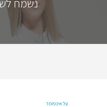
נשמח לשמ
על אינפומד