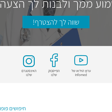
וע ממך ולבנות לך הצעה
שווה לך להצטרף!
ערוץ הוידאו של
הפייסבוק
האינסטגרם
Infomed
שלנו
שלנו
חיפושים פופו