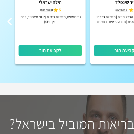
ר שינפלד
הילה ישראלי
5
(
8 חוות דעת
)
(
8 חוות דעת
)
ורופתית N.D | הרבליסטית | מטפלת בפרחי
נטורופתית, מטפלת רגשית (NLP מאסטר, פרחי
טית | תזונה טבעית | התמחות
באך ו SE)
בילדים
ביעת תור
לקביעת תור
בריאות המוביל בישראל?