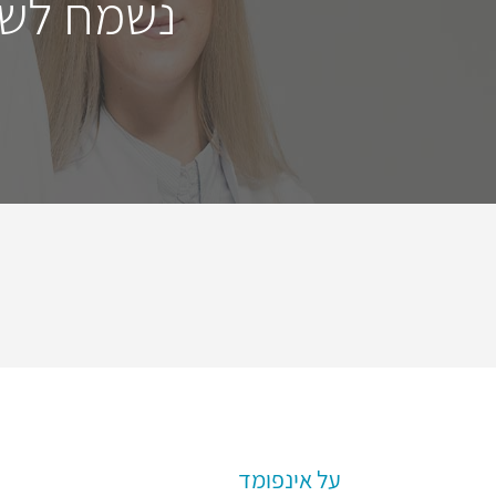
נשמח לשמ
על אינפומד