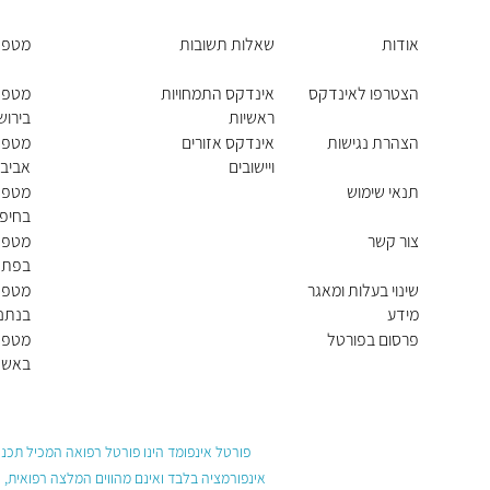
אודות
שאלות תשובות
מטפל
הצטרפו לאינדקס
אינדקס התמחויות
מטפל
ראשיות
בירוש
הצהרת נגישות
אינדקס אזורים
מטפל
ויישובים
אביב 
תנאי שימוש
מטפל
בחיפ
צור קשר
מטפל
בפתח
שינוי בעלות ומאגר
מטפל
מידע
בנתני
פרסום בפורטל
מטפל
באשד
פורטל אינפומד הינו פורטל רפואה המכיל תכנים
אינפורמציה בלבד ואינם מהווים המלצה רפואית, 