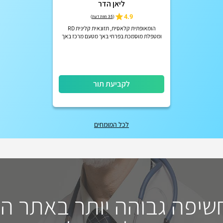
ליאן הדר
4.9
(
35 חוות דעת
)
הומאופתית קלאסית, תזונאית קלינית RD
ומטפלת מוסמכת בפרחי באך מטעם מרכז באך
הרשמי באנגליה
לקביעת תור
לכל המומחים
חשיפה גבוהה יותר באתר ה