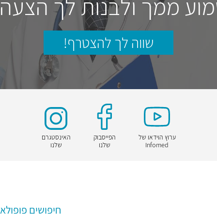
וע ממך ולבנות לך הצעה
שווה לך להצטרף!
ערוץ הוידאו של
הפייסבוק
האינסטגרם
Infomed
שלנו
שלנו
חיפושים פופולאר