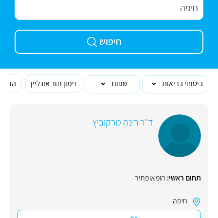
חיפוש
ביטוחי בריאות
שפות
זימון תור אונליין
הרופא
ד"ר רינה מרקוביץ
תחום ראשי:
הומאופתיה
חיפה