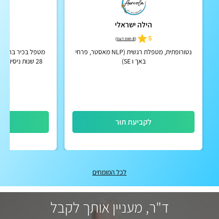
הילה ישראלי
א
5
5
(
8 חוות דעת
)
נטורופתית, מטפלת רגשית (NLP מאסטר, פרחי
מטפל בכיר ברפואה 
באך ו SE)
28 שנות ניסיון 
מערכת העיכול ואור
סיני,
לקביעת תור
לק
לכל המומחים
ד"ר, מעניין אותך לקבל