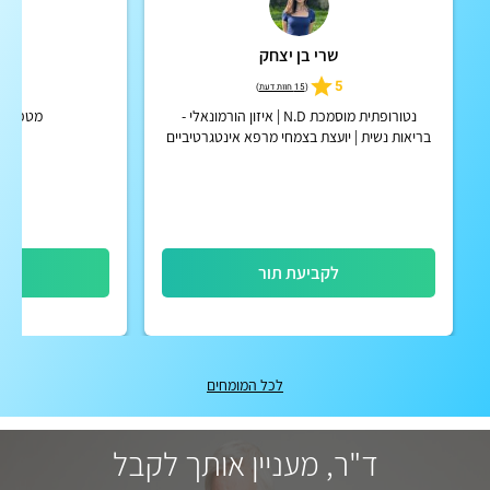
שרי בן יצחק
ד"
5.0
5
(
15 חוות דעת
)
נטורופתית מוסמכת N.D | איזון הורמונאלי -
מטפל בנ
בריאות נשית | יועצת בצמחי מרפא אינטגרטיביים
לקביעת תור
לק
לכל המומחים
ד"ר, מעניין אותך לקבל