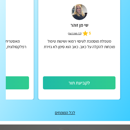
שי מן זוהר
ציל
4.8
5
(
12 חוות דעת
)
מטפלת מוסמכת לעיסוי רפואי ושיטות טיפול
מאסטרית לאיזו
מוכחות להקלה על כאב. כאב הוא סימן-לא גזירת
רפלקסולוגית, מע
גורל
אנרגטית מרחוק 
לקביעת תור
לק
לכל המומחים