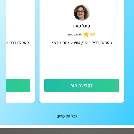
סיגל קאין
טל ר
4.9
4.9
(
18 חוות דעת
)
מטפלת בדיקור סיני, טווינא וצמחי מרפא
מטפלת ברפואה סינית 
רוח
לקביעת תור
לק
לכל המומחים