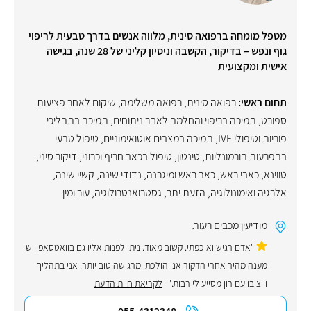
מטפל מומחה ברפואה סינית, מלווה אנשים בדרך טבעית לריפוי
גוף ונפש – בדיקור, הקשבה וניסיון קליני של 28 שנה, בגישה
אישית ומקצועית
תחום ראשי:
רפואה סינית
,
רפואה משלימה
,
שיקום לאחר פציעות
ספורט
,
תמיכה בריפוי והחלמה לאחר ניתוחים
,
תמיכה בתהליכי
פוריות וטיפולי IVF
,
תמיכה במצבים אוטואימוניים
,
טיפול טבעי
בהפרעות הורמונליות
,
טינטון
,
טיפול בכאב חריף וכרוני
,
דיקור סיני
,
טווינא
,
כאבי ראש
,
כאב ראש ומיגרנה
,
נדודי שינה
,
קשיי שינה
,
אלרגיה ואימונולוגיה
,
הזעת יתר
,
גסטרואנטרולוגיה
,
עור ומין
מודיעין מכבים רעות
"אדם רגיש ואיכפתי. קשוב מאוד. ניתן לפנות אליו גם בוואטסאפ ויש
מענה מהיר אחרי הדקור אני הולכת ומרגישה טוב יותר. אני בתהליך
וייצובו עם רון מסייע לי רבות."
לקריאת חוות הדעת