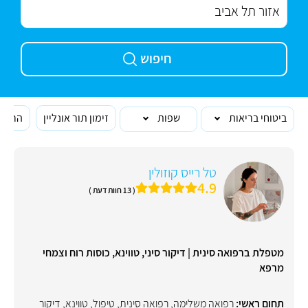
חיפוש
ביטוחי בריאות
שפות
זימון תור אונליין
הרופא
טל רייס קוזולין
4.9
( 13 חוות דעת )
מטפלת ברפואה סינית | דיקור סיני, טווינא, כוסות רוח וצמחי
מרפא
תחום ראשי:
רפואה משלימה
,
רפואה סינית
,
טיפול
,
טווינא
,
דיקור