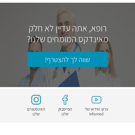
רופא, אתה עדיין לא חלק
מאינדקס המומחים שלנו?
שווה לך להצטרף!
ערוץ הוידאו של
הפייסבוק
האינסטגרם
Infomed
שלנו
שלנו