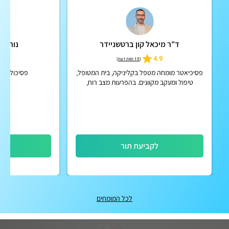
ד"ר מיכאל קון ברטשניידר
נורית 
5.0
4.9
(
15 חוות דעת
)
פסיכיאטר מומחה מטפל בקליניקה, בית המטופל,
פסיכולוגית
טיפול ומעקב מקוונים. בהפרעות מצב רוח,
הפרעות קשב וריכוז, הפרעות פסיכוטיות אקוטיות
וכרוניות, הפרעות אישי...
לקביעת תור
לק
לכל המומחים