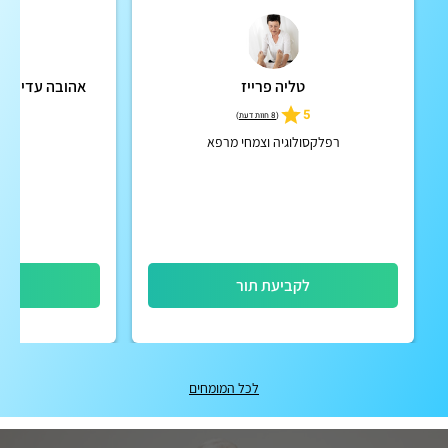
טליה פרייז
אהובה עדי אדל
ה
5
(
8 חוות דעת
)
4.9
רפלקסולוגיה וצמחי מרפא
מטפ
לקביעת תור
לק
לכל המומחים