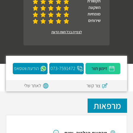
תקשורת
השקעה
מומחיות
שירותים
לצפייה בכל חוות הדעת
זימון תור
073-7591472
הודעת ווטסאפ
צור קשר
לאתר שלי
מרפאות