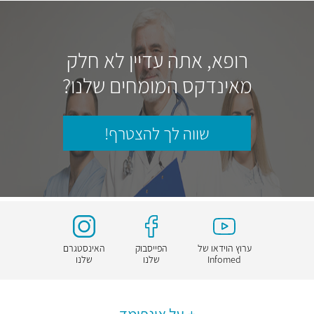
רופא, אתה עדיין לא חלק
מאינדקס המומחים שלנו?
שווה לך להצטרף!
ערוץ הוידאו של
הפייסבוק
האינסטגרם
Infomed
שלנו
שלנו