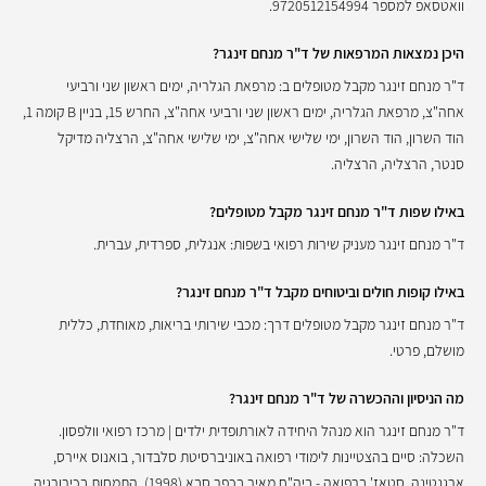
וואטסאפ למספר 9720512154994.
היכן נמצאות המרפאות של ד"ר מנחם זינגר?
ד"ר מנחם זינגר מקבל מטופלים ב: מרפאת הגלריה, ימים ראשון שני ורביעי
אחה"צ, מרפאת הגלריה, ימים ראשון שני ורביעי אחה"צ, החרש 15, בניין B קומה 1,
הוד השרון, הוד השרון, ימי שלישי אחה"צ, ימי שלישי אחה"צ, הרצליה מדיקל
סנטר, הרצליה, הרצליה.
באילו שפות ד"ר מנחם זינגר מקבל מטופלים?
ד"ר מנחם זינגר מעניק שירות רפואי בשפות: אנגלית, ספרדית, עברית.
באילו קופות חולים וביטוחים מקבל ד"ר מנחם זינגר?
ד"ר מנחם זינגר מקבל מטופלים דרך: מכבי שירותי בריאות, מאוחדת, כללית
מושלם, פרטי.
מה הניסיון וההכשרה של ד"ר מנחם זינגר?
ד"ר מנחם זינגר הוא מנהל היחידה לאורתופדית ילדים | מרכז רפואי וולפסון.
השכלה: סיים בהצטיינות לימודי רפואה באוניברסיטת סלבדור, בואנוס איירס,
ארגנטינה. סטאז' ברפואה - ביה"ח מאיר בכפר סבא (1998). התמחות בכירורגיה