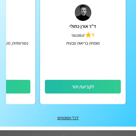
ד"ר אורן כחולי
הי
5
5
(
3 חוות דעת
)
מומחה בריאות טבעית
לקביעת תור
לק
לכל המומחים