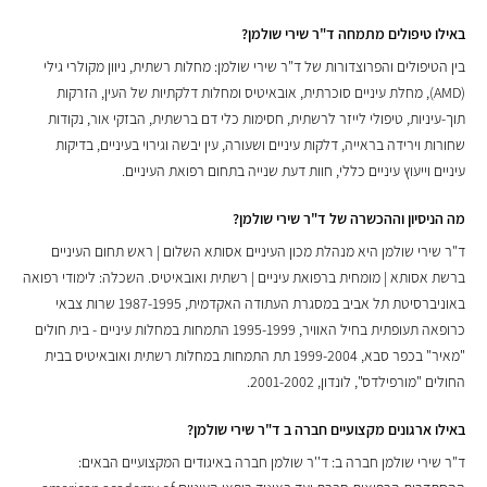
באילו טיפולים מתמחה ד"ר שירי שולמן?
בין הטיפולים והפרוצדורות של ד"ר שירי שולמן: מחלות רשתית, ניוון מקולרי גילי
(AMD), מחלת עיניים סוכרתית, אובאיטיס ומחלות דלקתיות של העין, הזרקות
תוך-עיניות, טיפולי לייזר לרשתית, חסימות כלי דם ברשתית, הבזקי אור, נקודות
שחורות וירידה בראייה, דלקות עיניים ושעורה, עין יבשה וגירוי בעיניים, בדיקות
עיניים וייעוץ עיניים כללי, חוות דעת שנייה בתחום רפואת העיניים.
מה הניסיון וההכשרה של ד"ר שירי שולמן?
ד"ר שירי שולמן היא מנהלת מכון העיניים אסותא השלום | ראש תחום העיניים
ברשת אסותא | מומחית ברפואת עיניים | רשתית ואובאיטיס. השכלה: לימודי רפואה
באוניברסיטת תל אביב במסגרת העתודה האקדמית, 1987-1995 שרות צבאי
כרופאה תעופתית בחיל האוויר, 1995-1999 התמחות במחלות עיניים - בית חולים
"מאיר" בכפר סבא, 1999-2004 תת התמחות במחלות רשתית ואובאיטיס בבית
החולים "מורפילדס", לונדון, 2001-2002.
באילו ארגונים מקצועיים חברה ב ד"ר שירי שולמן?
ד"ר שירי שולמן חברה ב: ד''ר שולמן חברה באיגודים המקצועיים הבאים: