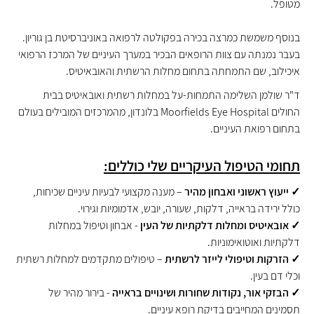
מטופל.
בנוסף משמשת כמרצה בכירה בפקולטה לרפואה באוניברסיטת בן גוריון.
בעבר נמנתה עם צוות הרופאים הבכיר במערך העיניים של המרכז הרפואי
איכילוב, שם התמחתה בתחום מחלות הרשתית והאובאיטיס.
ד"ר שולמן השלימה התמחות-על במחלות רשתית ואובאיטיס בבית
החולים Moorfields Eye Hospital בלונדון, מהמרכזים המובילים בעולם
בתחום רפואת העיניים.
תחומי הטיפול העיקריים שלי כוללים
:
✓
ייעוץ ראשוני ואבחון מהיר
– מענה מקצועי לבעיות עיניים שכיחות,
כולל ירידה בראייה, דלקות, שעורה, יובש, אדמומיות וגירוי.
✓
אובאיטיס ומחלות דלקתיות של העין
- אבחון וטיפול במחלות
דלקתיות ואוטואימוניות.
✓ הזרקות וטיפולי לייזר לרשתית
– טיפולים מתקדמים למחלות רשתית
וכלי דם בעין.
✓ הבזקי אור, נקודות שחורות ושינויים בראייה
- בירור מהיר של
תסמינים המחייבים בדיקת רופא עיניים.