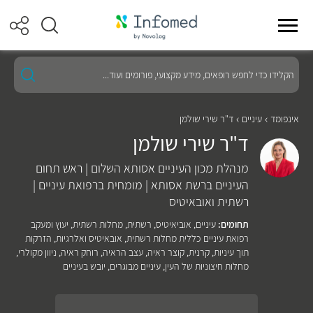
הקלידו
כדי
לחפש
רופאים,
מידע
אינפומד
עיניים
ד"ר שירי שולמן
מקצועי,
ד"ר שירי שולמן
פורומים
ועוד...
מנהלת מכון העיניים אסותא השלום | ראש תחום
העיניים ברשת אסותא | מומחית ברפואת עיניים |
רשתית ואובאיטיס
תחומים:
עיניים
,
אוביאיטיס
,
רשתית
,
מחלות רשתית
,
יעוץ ומעקב
רפואת עיניים כללית מחלות רשתית
,
אובאיטיס ואלרגיות
,
הזרקות
תוך עיניות
,
קרנית
,
קוצר ראיה
,
עצב הראיה
,
רוחק ראיה
,
ניוון מקולרי
,
מחלות חיצוניות של העין
,
עיניים מבוגרים
,
יובש בעיניים