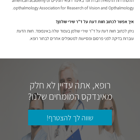
ההסתדרות הרפואית חברת ועד באיגוד רופאי העיניים american academy of
opthalmology Association for Reaserch of Vision and Opthalmology.
איך אפשר לכתוב חוות דעת על ד"ר שירי שולמן?
ניתן לכתוב חוות דעת על ד"ר שירי שולמן בעמוד שלה באינפומד. חוות הדעת
עוברות בדיקה לפני פרסום ומסייעות למטופלים אחרים לבחור רופא.
רופא, אתה עדיין לא חלק
מאינדקס המומחים שלנו?
שווה לך להצטרף!