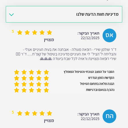
מדיניות חוות הדעת שלנו
5
אס
תאריך הביקור:
22/12/2025
מצויין
ד״ר שולמן שירי - רופאה מעולה - אובחנה את בעית העיניים אצלי -
והצליחה ל״הציל״ לי את העיניים מדעיכה בטיפול של קופ״ח…. ד״ר 👩‍⚕️
שירי רופאה מצויינת וראויה לכל שבח ביעודה 🙏🙏🙏
הסבר על המצב הנוכחי והטיפול המומלץ
הקדשת הזמן הנדרש
הבנה מלאה בתחום הטיפול
נהג/ה בנועם וברגישות
5
הח
תאריך הביקור:
22/12/2025
מצויין