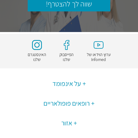
שווה לך להצטרף!
ערוץ הוידאו של
הפייסבוק
האינסטגרם
Infomed
שלנו
שלנו
על אינפומד
רופאים פופולאריים
אזור