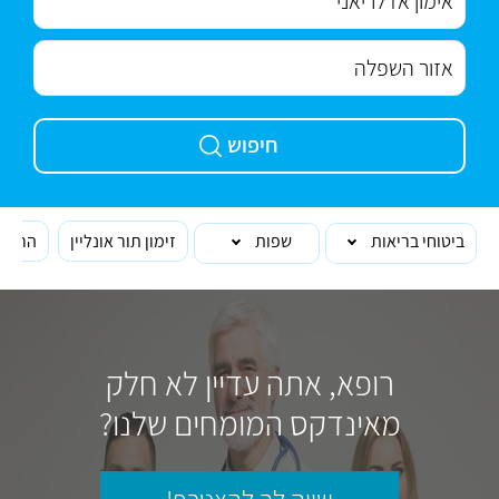
חיפוש
ביטוחי בריאות
שפות
זימון תור אונליין
הרופא
רופא, אתה עדיין לא חלק
מאינדקס המומחים שלנו?