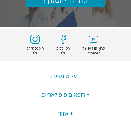
שווה לך להצטרף!
ערוץ הוידאו של
הפייסבוק
האינסטגרם
Infomed
שלנו
שלנו
על אינפומד
רופאים פופולאריים
אזור