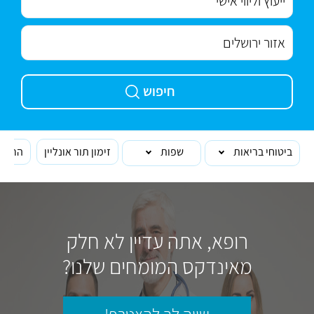
חיפוש
ביטוחי בריאות
שפות
זימון תור אונליין
הרופא
רופא, אתה עדיין לא חלק
מאינדקס המומחים שלנו?