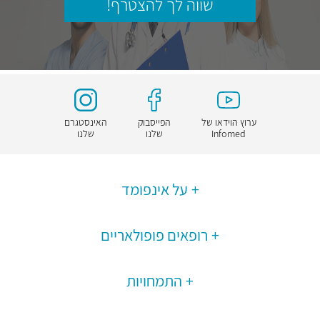
שווה לך להצטרף!
ערוץ הוידאו של
הפייסבוק
האינסטגרם
Infomed
שלנו
שלנו
על אינפומד
רופאים פופולאריים
התמחויות