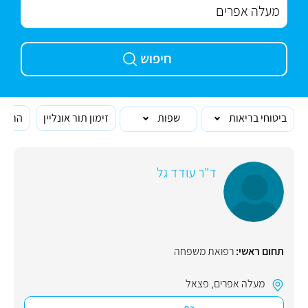
חיפוש
ביטוחי בריאות
שפות
זימון תור אונליין
הרופא
ד"ר עודד גל
תחום ראשי:
רפואת משפחה
מעלה אפרים
,
פצאל