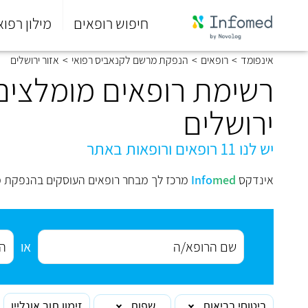
חיפוש רופאים
מילון רפוא
סוף
אינפומד
>
רופאים
>
הנפקת מרשם לקנאביס רפואי
>
אזור ירושלים
התפריט
הראשי.
רשימת רופאים מומלצים 
ירושלים
יש לנו 11 רופאים ורופאות באתר
אינדקס
med
Info
מרכז לך מבחר רופאים העוסקים בהנפקת מר
או
ביטוחי בריאות
שפות
זימון תור אונליין