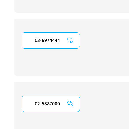
03-6974444
02-5887000