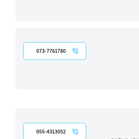
073-7761780
055-4313052