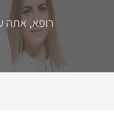
רופא, אתה ע