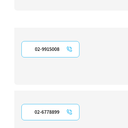
02-9915008
02-6778899