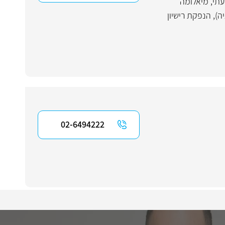
עתי
,
מיאלומה
יה)
,
הנפקת רישיון
02-6494222