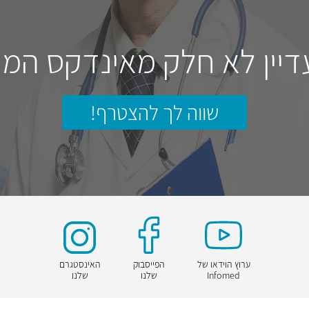
דיין לא חלק מאינדקס המו
שווה לך להצטרף!
ערוץ הוידאו של
הפייסבוק
האינסטגרם
Infomed
שלנו
שלנו