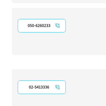
050-6260233
02-5413336