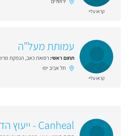
ירושלים
קראו עליי
עמותת מעל"ה
תחום ראשי:
רפואת כאב
,
הנפקת מרשם
תל אביב יפו
קראו עליי
Canheal - ייעוץ הדרכה וליווי מטופלי קנאביס