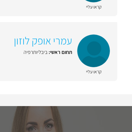
קראו עליי
עמרי אופק לוזון
תחום ראשי:
ביבליותרפיה
קראו עליי