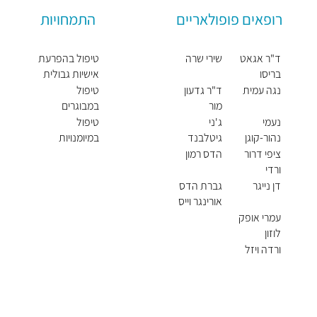
רופאים פופולאריים
התמחויות
ד"ר אגאט
שירי שרה
טיפול בהפרעת
בריסו
אישיות גבולית
נגה עמית
ד"ר גדעון
טיפול
מור
במבוגרים
נעמי
ג'ני
טיפול
נהור-קוגן
גיטלבנד
במיומנויות
חברתיות
ציפי דרור
הדס רמון
ורדי
דן נייגר
גברת הדס
אורינגר וייס
עמרי אופק
לוזון
ורדה ויזל