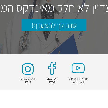
דיין לא חלק מאינדקס המו
שווה לך להצטרף!
ערוץ הוידאו של
הפייסבוק
האינסטגרם
Infomed
שלנו
שלנו