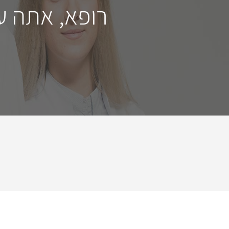
רופא, אתה ע