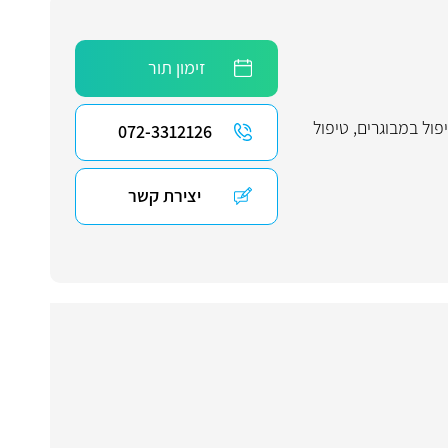
זימון תור
פול במבוגרים
,
טיפול
072-3312126
יצירת קשר