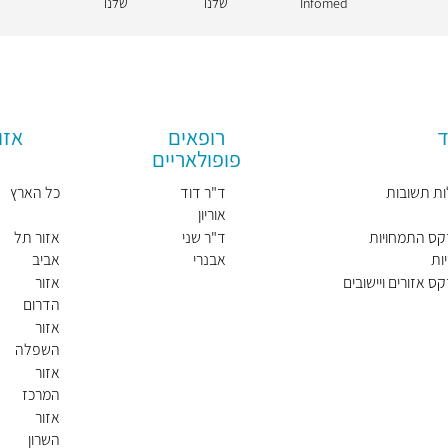
Infomed
שלנו
שלנו
ד
רופאים
אזו
פופולאריים
ת תשובות
ד"ר דוד
כל הארץ
אוריון
קס התמחויות
ד"ר שני
אזור תל
ות
אבנרי
אביב
קלמנוביץ
ס אזורים ויישובים
אזור
הדרום
אזור
השפלה
אזור
המרכז
אזור
השרון