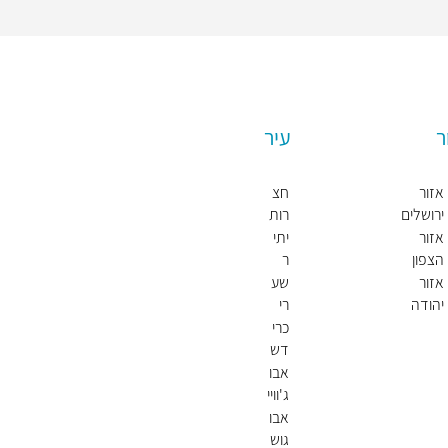
ר
עיר
אזור
חצ
ירושלים
רות
חול
אזור
יתי
דה
הצפון
ר
אזור
שע
יהודה
רי
ושומרון
תקו
כרי
וה
דש
א
אבו
ג'וויי
עד
אבו
(ש
גוש