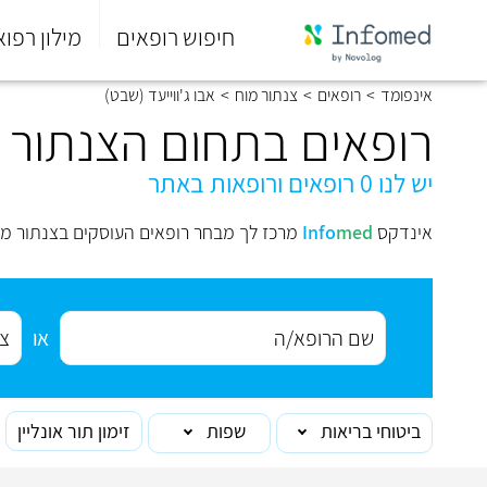
חיפוש רופאים
מילון רפוא
סוף
אינפומד
>
רופאים
>
צנתור מוח
>
אבו ג'ווייעד (שבט)
התפריט
הראשי.
רופאים בתחום הצנתור מו
יש לנו 0 רופאים ורופאות באתר
אינדקס
med
Info
מרכז לך מבחר רופאים העוסקים בצנתור מוח 
או
ביטוחי בריאות
שפות
זימון תור אונליין