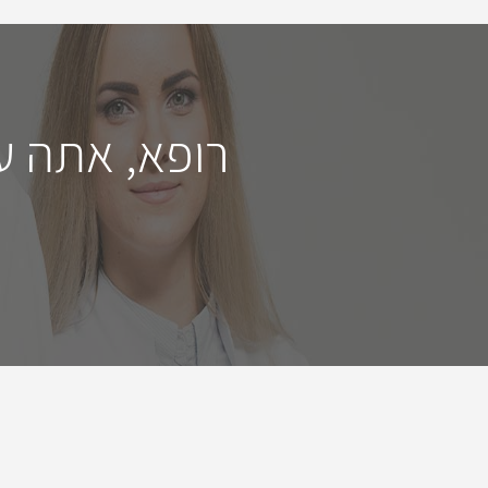
רופא, אתה ע