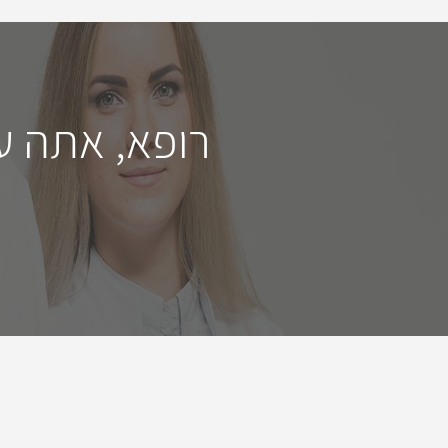
רופא, אתה ע