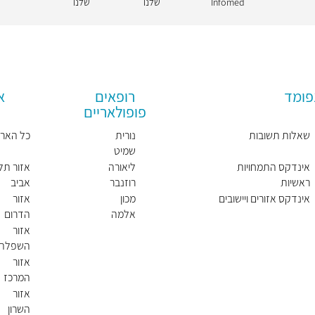
Infomed
שלנו
שלנו
פומד
רופאים
א
פופולאריים
שאלות תשובות
נורית
כל הארץ
שמיט
קלנדר
אינדקס התמחויות
ליאורה
אזור תל
וב
ראשיות
רוזנבר
אביב
ג
אינדקס אזורים ויישובים
מכון
אזור
אלמה
הדרום
אזור
השפלה
אזור
המרכז
אזור
השרון