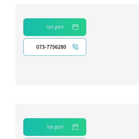
זימון תור
073-7756280
זימון תור