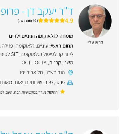
ד"ר יעקב דן - פרופ' לרפ
4.9
( 40 חוות דעת )
מומחה לגלאוקומה ועיניים ילדים
קראו עליי
תחום ראשי:
עיניים
,
גלאוקומה
,
פזילה ב
משני
,
קרנית
,
OCT - OCTA
הוד השרון
,
תל אביב יפו
פרטי
,
מכבי שירותי בריאות
,
מאוחד
"הטיפול נערך במקצועיות רבה. טעם לפגם