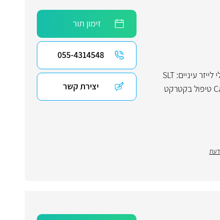
זימון תור
055-4314548
טיפולי לייזר עיניים: SLT
יצירת קשר
לייזר קר לטיפול בגלאוקומה, SLT לטיפול ברחפנים, Iridotomy לטיפול בגלאוקומה בזווית חדה, Capsulotomy טיפול בקטרקט
דעת