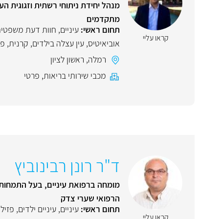
מנהל יחידת ניתוחי רשתית וזגוגית ה
מתקדמים
תחום ראשי:
עיניים
,
חוות דעת משפטי
קראו עליי
אוביאיטיס
,
עין עצלה בילדים
,
קרנית
,
פז
רמלה
,
ראשון לציון
מכבי שירותי בריאות
,
פרטי
ד"ר רונן רבינוביץ
מומחה ברפואת עיניים, בעל התמחות ע
הרפואי שערי צדק
תחום ראשי:
עיניים
,
עיניים ילדים
,
פזיל
קראו עליי