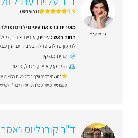
ד"ר עלוית ענבל וול
4.9
( 9 חוות דעת )
מומחית ברפואת עיניים ילדים ופזילה,
קראו עליי
תחום ראשי:
עיניים
,
עיניים ילדים
,
פזיל
לתיקון פזילה
,
פזילה במבוגרים
,
עין עצל
קרית מוצקין
הפניקס
,
איילון
,
מגדל
,
פרטי
"הגעתי לד"ר וולף בגלל בעיה רפואית שא
מקצועית ומאוד סבלנית .תודה רבה"
לקריאת
ד"ר קורנליוס נאסר