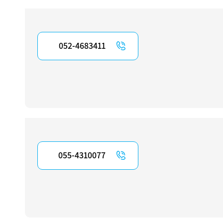
052-4683411
055-4310077