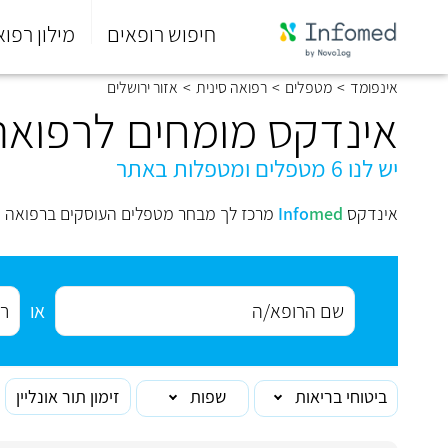
חיפוש רופאים
מילון רפוא
סוף
אינפומד
>
מטפלים
>
רפואה סינית
>
אזור ירושלים
התפריט
הראשי.
אינדקס מומחים לרפואה ס
יש לנו 6 מטפלים ומטפלות באתר
אינדקס
med
Info
מרכז לך מבחר מטפלים העוסקים ברפואה סי
או
ביטוחי בריאות
שפות
זימון תור אונליין