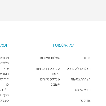
על אינפומד
רופאי
אודות
שאלות תשובות
מרפאת
בלינדה
פלדמן
הצטרפו לאינדקס
אינדקס התמחויות
עדי
ראשיות
בוסקיל
הצהרת נגישות
אינדקס אזורים
ד"ר לי 
ויישובים
פן
תנאי שימוש
ד"ר רענ
הרץ M.D
צור קשר
סיגל קא