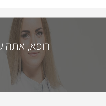
רופא, אתה ע