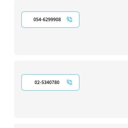
054-6299908
02-5340780