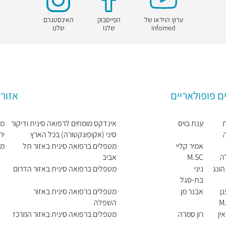
ערוץ הוידאו של
הפייסבוק
האינסטגרם
Infomed
שלנו
שלנו
ם פופולאריים
אזור
ענת בויס
אינדקס מומחים לרפואה סינית ודיקור
מט
סיני (אקופונקטורה) בכל הארץ
יר
אמיר קליי
מטפלים ברפואה סינית באזור תל
מט
ה
M.SC
אביב
L.AC
הונג
ניני
מטפלים ברפואה סינית באזור הדרום
בת-סגל
חיימוביץ'
ן
אבנר מן
מטפלים ברפואה סינית באזור
השפלה
ין
רון סמרה
מטפלים ברפואה סינית באזור המרכז