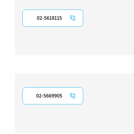
02-5618115
02-5669905