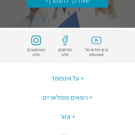
שווה לך להצטרף!
ערוץ הוידאו של
הפייסבוק
האינסטגרם
Infomed
שלנו
שלנו
על אינפומד
רופאים פופולאריים
אזור