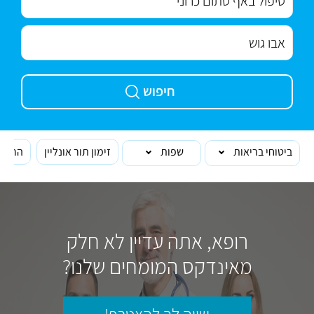
חיפוש
ביטוחי בריאות
שפות
זימון תור אונליין
הרופא
רופא, אתה עדיין לא חלק
מאינדקס המומחים שלנו?