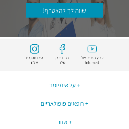
שווה לך להצטרף!
ערוץ הוידאו של
הפייסבוק
האינסטגרם
Infomed
שלנו
שלנו
על אינפומד
רופאים פופולאריים
אזור