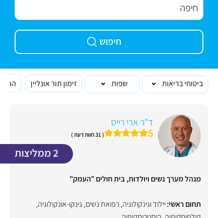
חיפוש
ביטוחי בריאות
שפות
זימון תור אונליין
הרופא
ד"ר ארי רייס
5
( 31 חוות דעת )
2 ממליצות
מנהל מערך נשים ויולדות, בית חולים "העמק"
תחום ראשי:
יילוד וגינקולוגיה, רפואת נשים
,
גינקו-אונקולוגיה
,
קולפוסקופיה
,
היסטרוסקופיה