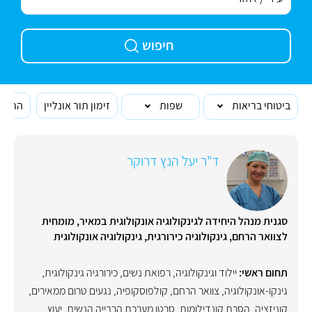
חיפוש
ביטוחי בריאות
שפות
זימון תור אונליין
הרופא
ד"ר יעל הנץ דרוקר
סגנית מנהל היחידה לגינקולוגיה אונקולוגית במאיר, מומחית
לצוואר הרחם, גינקולוגיה כירורגית, גינקולוגיה אונקולוגית
תחום ראשי:
יילוד וגינקולוגיה, רפואת נשים
,
כירורגיה גינקולוגית
,
גינקו-אונקולוגיה
,
צוואר הרחם
,
קולפוסקופיה
,
נגעים טרום ממאירים
,
קוניזציה
,
הסרת קונדילומות
,
סרטן מערכת הרבייה הנשית
,
יעוץ