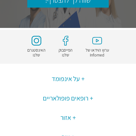
שווה לך להצטרף!
ערוץ הוידאו של
הפייסבוק
האינסטגרם
Infomed
שלנו
שלנו
על אינפומד
רופאים פופולאריים
אזור