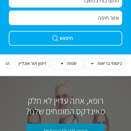
חיפוש
ביטוחי בריאות
שפות
זימון תור אונליין
הרופא
רופא, אתה עדיין לא חלק
מאינדקס המומחים שלנו?