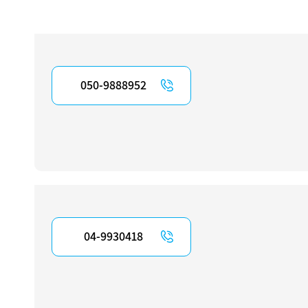
050-9888952
04-9930418