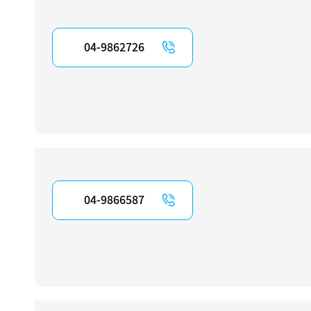
04-9862726
04-9866587