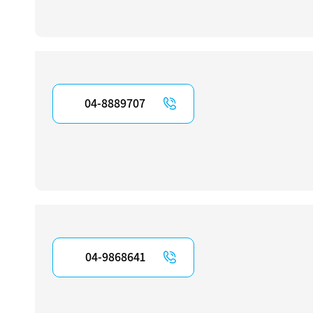
04-8889707
04-9868641