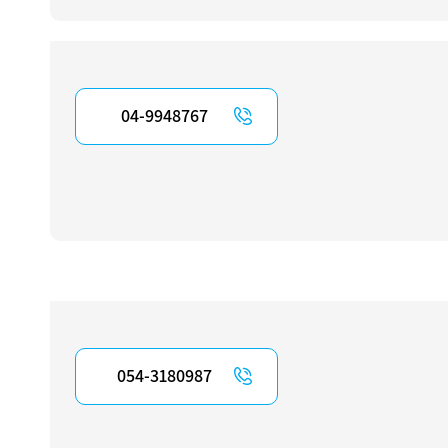
04-9948767
054-3180987