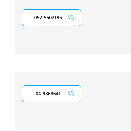
052-5502195
04-9868641