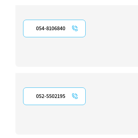
054-8106840
052-5502195