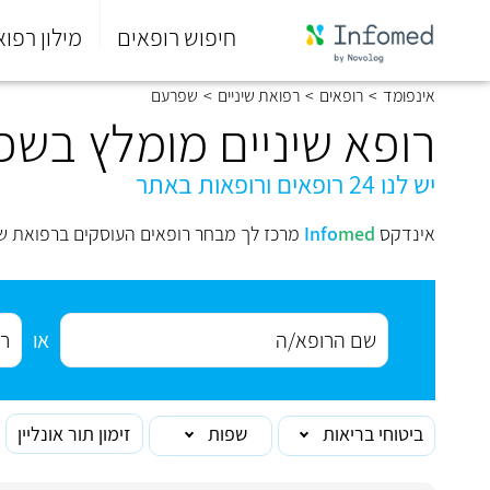
חיפוש רופאים
מילון רפוא
סוף
אינפומד
>
רופאים
>
רפואת שיניים
>
שפרעם
התפריט
הראשי.
רופא שיניים מומלץ בש
יש לנו 24 רופאים ורופאות באתר
אינדקס
med
Info
מרכז לך מבחר רופאים העוסקים ברפואת שי
או
ביטוחי בריאות
שפות
זימון תור אונליין