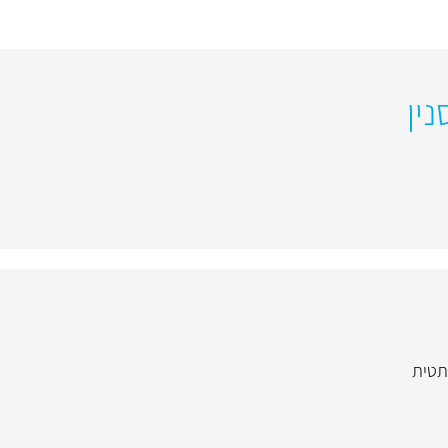
ין
תטית