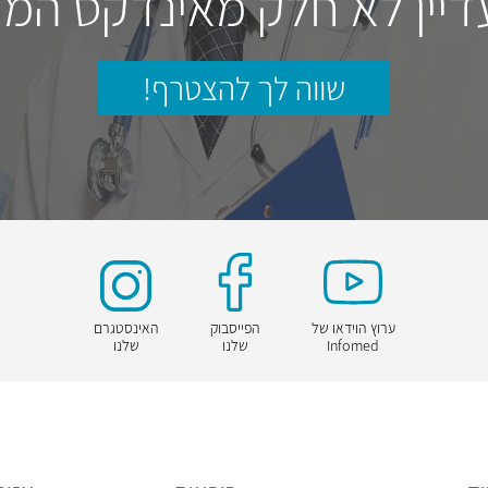
דיין לא חלק מאינדקס המו
שווה לך להצטרף!
ערוץ הוידאו של
הפייסבוק
האינסטגרם
Infomed
שלנו
שלנו