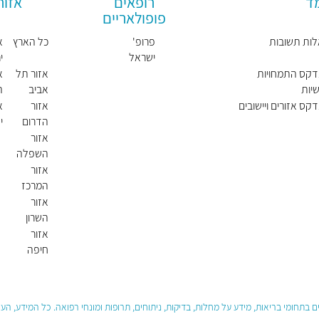
מד
רופאים
אזור
פופולאריים
ות תשובות
פרופ'
כל הארץ
א
ישראל
י
מייזנר
דקס התמחויות
אזור תל
א
יות
אביב
ה
דקס אזורים ויישובים
אזור
א
הדרום
י
ו
אזור
השפלה
אזור
המרכז
אזור
השרון
אזור
חיפה
 בתחומי בריאות, מידע על מחלות, בדיקות, ניתוחים, תרופות ומונחי רפואה. כל המידע, ה