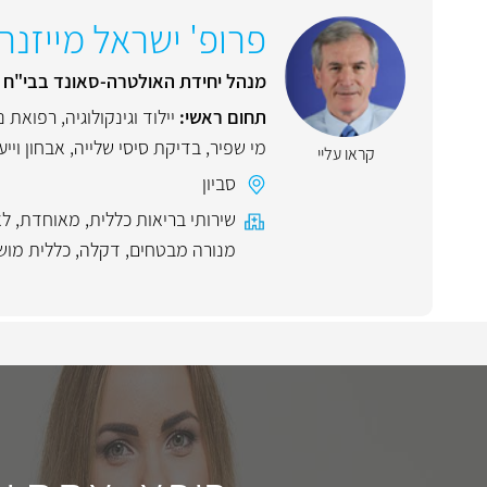
פרופ' ישראל מייזנר
מנהל יחידת האולטרה-סאונד בבי"ח בי
תחום ראשי:
יילוד וגינקולוגיה, רפואת 
מי שפיר
,
בדיקת סיסי שלייה
,
אבחון ויי
קראו עליי
סביון
שירותי בריאות כללית
,
מאוחדת
,
לא
מנורה מבטחים
,
דקלה
,
כללית מוש