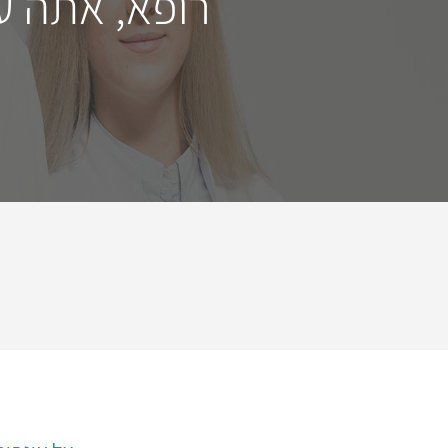
רופא, אתה ע