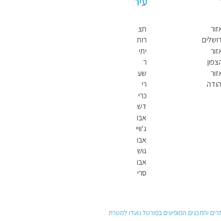
עיר
זור
חצ
רושלים
רות
חול
זור
יתי
דה
צפון
ר
זור
שע
הודה
רי
שומרון
תקו
כרי
וה
דש
א
אבו
ג'וויי
עד
אבו
(ש
גוש
בט)
אבו
סרי
חאן
(ש
בט)
עזרים והתכנים המופיעים בפורטל נועדו למטרת