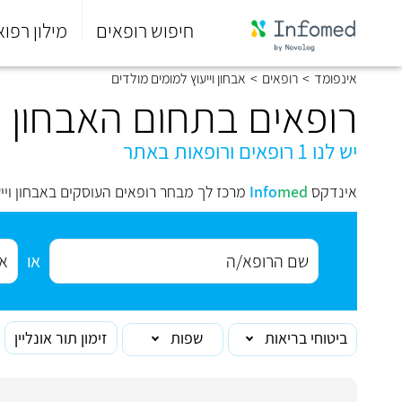
חיפוש רופאים
מילון רפוא
סוף
אינפומד
>
רופאים
>
אבחון וייעוץ למומים מולדים
התפריט
הראשי.
רופאים בתחום האבחון וי
יש לנו 1 רופאים ורופאות באתר
אינדקס
med
Info
מרכז לך מבחר רופאים העוסקים באבחון ויי
או
ביטוחי בריאות
שפות
זימון תור אונליין