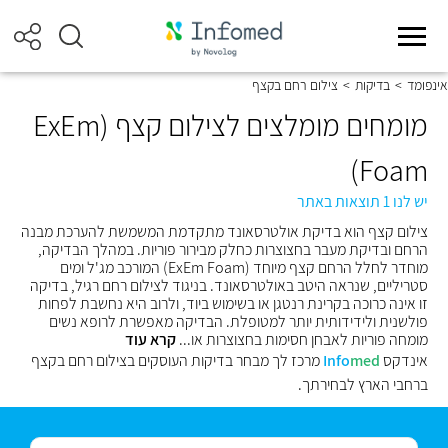
אינפומד
>
בדיקות
>
צילום רחם בקצף
מומחים מומלצים לצילום קצף (ExEm
Foam)
יש לנו 1 תוצאות באתר
צילום קצף הוא בדיקת אולטרסאונד מתקדמת המשמשת להערכת מבנה
הרחם ובדיקת מעבר בחצוצרות כחלק מבירור פוריות. במהלך הבדיקה,
מוחדר לחלל הרחם קצף מיוחד (ExEm Foam) המורכב מג'ל ומים
סטריליים, שנראה היטב באולטרסאונד. בניגוד לצילום רחם רגיל, בדיקה
זו אינה כרוכה בקרינת רנטגן או בשימוש ביוד, ולרוב היא נחשבת לפחות
פולשנית ולידידותית יותר למטופלת. הבדיקה מאפשרת לרופא נשים
מומחה פוריות לאבחן חסימות בחצוצרות או...
קרא עוד
אינדקס
med
Info
מרכז לך מבחר בדיקות העוסקים בצילום רחם בקצף
ברחבי הארץ לבחירתך.