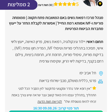
5
2 ממליצות
( 30 חוות דעת )
מנהל מרכז רפואת נשים באם המושבות פתח תקווה | ממומחה
פוריות ו-IVF אסותא רמת החייל | אפשרות לקבלת החזר על ייעוץ
מחברות הביטוח הפרטיות
תחום ראשי:
יילוד וגינקולוגיה, רפואת נשים
,
פריון האישה
,
ייעוץ וליווי
אישי
,
תמיכה בתהליכי פוריות וטיפולי IVF
,
הפריה חוץ גופית (IVF)
,
בדיקות פוריות
,
טיפולי פוריות
,
תרומת זרע
,
תרומת ביציות
,
צילום
רחם בקצף
,
בדיקות ליווי הריון
,
שקיפות עורפית
תל אביב יפו
פרטי
,
כללית מושלם
,
מכבי שירותי בריאות
"אין רופא יותר נהדר ומקצועי מדוקטור לוין הסביר הכל לפני
התהליך ,בתהליך עצמו היה מאוד קשוב עצר שראה שיש צורך באמת
זכיתי להיות מטופלת שלו"
לקריאת חוות הדעת
תור פנוי קרוב: 09.08.26 16:30