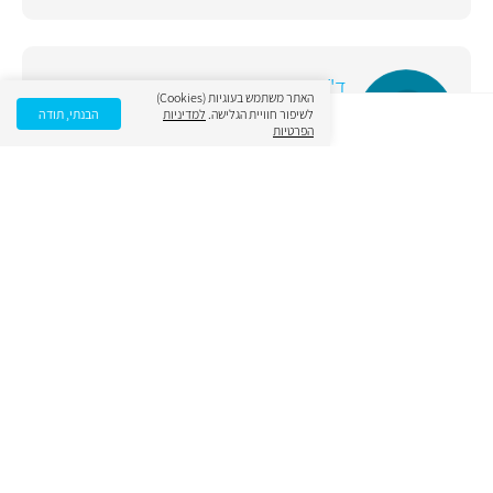
ד"ר ביאטריס טיטינר
האתר משתמש בעוגיות (Cookies)
לשיפור חוויית הגלישה.
למדיניות
הבנתי, תודה
הפרטיות
תחום ראשי:
רפואת משפחה
אשדוד
08-8623200
ד"ר אדוארד רפמן