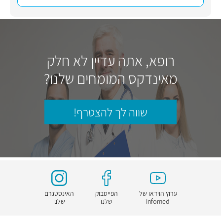
רופא, אתה עדיין לא חלק
מאינדקס המומחים שלנו?
שווה לך להצטרף!
ערוץ הוידאו של
הפייסבוק
האינסטגרם
Infomed
שלנו
שלנו