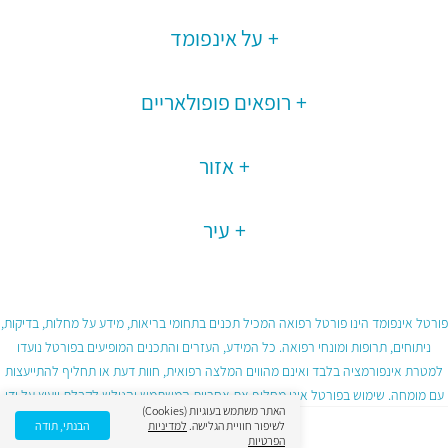
על אינפומד
רופאים פופולאריים
אזור
עיר
פורטל אינפומד הינו פורטל רפואה המכיל תכנים בתחומי בריאות, מידע על מחלות, בדיקות,
ניתוחים, תרופות ומונחי רפואה. כל המידע, העזרים והתכנים המופיעים בפורטל נועדו
למטרת אינפורמציה בלבד ואינם מהווים המלצה רפואית, חוות דעת או תחליף להתייעצות
עם מומחה. שימוש בפורטל אינו מחליף את אחריות המשתמש והגולש לקבלת ייעוץ על ידי
האתר משתמש בעוגיות (Cookies)
גורם רפואי מוסמך ובכפוף לתנאי השימוש בפורטל.
לשיפור חוויית הגלישה.
למדיניות
הבנתי, תודה
הפרטיות