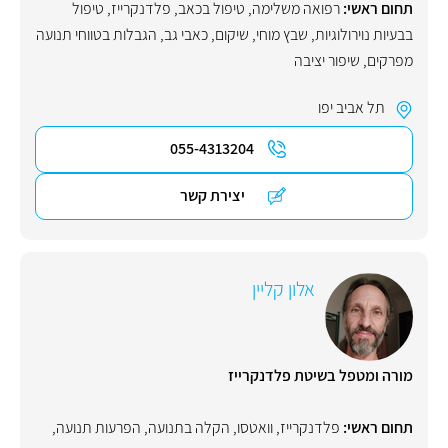
תחום ראשי:
רפואה משלימה
,
טיפול בכאב
,
פלדנקרייז
,
טיפול
בבעיות נוירולוגיות
,
שבץ מוחי
,
שיקום
,
כאבי גב
,
הגבלות בטווחי תנועה
מפרקים
,
שיפור יציבה
תל אביב יפו
055-4313204
יצירת קשר
אלון קליין
מורה ומטפל בשיטת פלדנקרייז
תחום ראשי:
פלדנקרייז
,
וואטסו
,
הקלה בתנועה
,
הפרעות תנועה
,