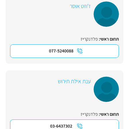
ז'וזט אוסר
תחום ראשי:
פלדנקרייז
077-5240088
ענת אילת תירוש
תחום ראשי:
פלדנקרייז
03-6437302