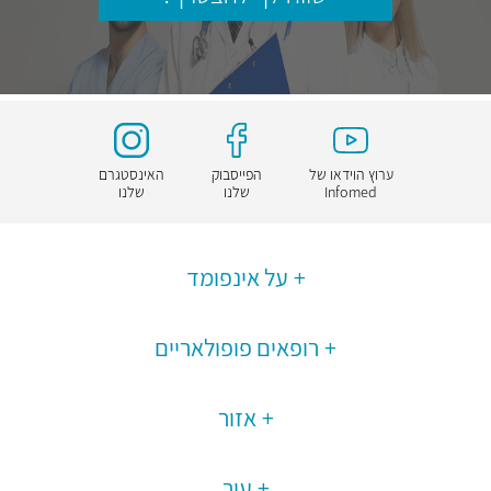
ערוץ הוידאו של
הפייסבוק
האינסטגרם
Infomed
שלנו
שלנו
על אינפומד
רופאים פופולאריים
אזור
עיר