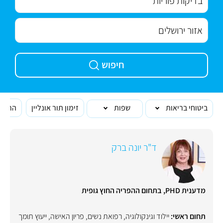
חיפוש
ביטוחי בריאות
שפות
זימון תור אונליין
הרופא
ד"ר יונה ברק
מדענית PHD, בתחום ההפריה החוץ גופית
תחום ראשי:
יילוד וגינקולוגיה, רפואת נשים
,
פריון האישה
,
ייעוץ תומך