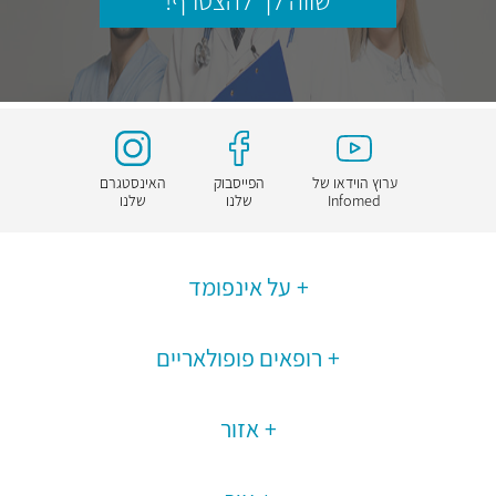
שווה לך להצטרף!
ערוץ הוידאו של
הפייסבוק
האינסטגרם
Infomed
שלנו
שלנו
על אינפומד
רופאים פופולאריים
אזור