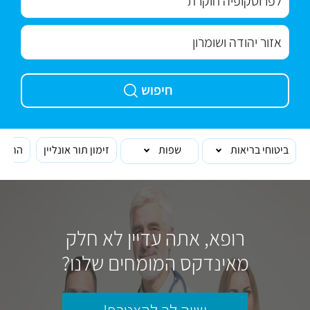
חיפוש
ביטוחי בריאות
שפות
זימון תור אונליין
הרופא
רופא, אתה עדיין לא חלק
מאינדקס המומחים שלנו?