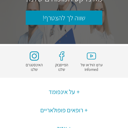
שווה לך להצטרף!
ערוץ הוידאו של
הפייסבוק
האינסטגרם
Infomed
שלנו
שלנו
על אינפומד
רופאים פופולאריים