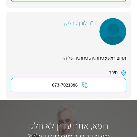
ד"ר לורן גורליק
תחום ראשי:
כירורגיה
,
כירורגיה של היד
חיפה
073-7021886
רופא, אתה עדיין לא חלק
מאינדקס המומחים שלנו?