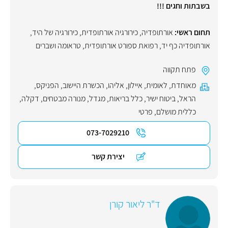
בשבתות וחגים !!!
תחום ראשי:
אורתופדיה
,
כירורגיה אורתופדית
,
כירורגיה של היד
,
אורתופדיה כף יד
,
רפואת ספורט אורתופדית
,
טראומה ושברים
פתח תקווה
מאוחדת
,
לאומית
,
איילון
,
אליהו
,
הכשרת היישוב
,
הפניקס
,
הראל
,
ביטוח ישיר
,
כלל בריאות
,
מגדל
,
מנורה מבטחים
,
דקלה
,
כללית מושלם
,
פרטי
073-7029210
יצירת קשר
ד"ר ליאור קורן