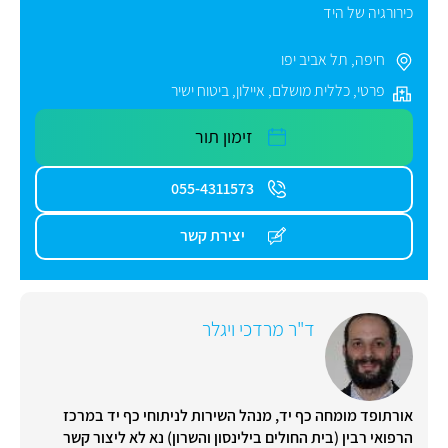
כירורגיה של היד
חיפה
,
תל אביב יפו
פרטי
,
כללית מושלם
,
איילון
,
ביטוח ישיר
זימון תור
055-4311573
יצירת קשר
ד"ר מרדכי ויגלר
אורתופד מומחה כף יד, מנהל השירות לניתוחי כף יד במרכז
הרפואי רבין (בית החולים בילינסון והשרון) נא לא ליצור קשר