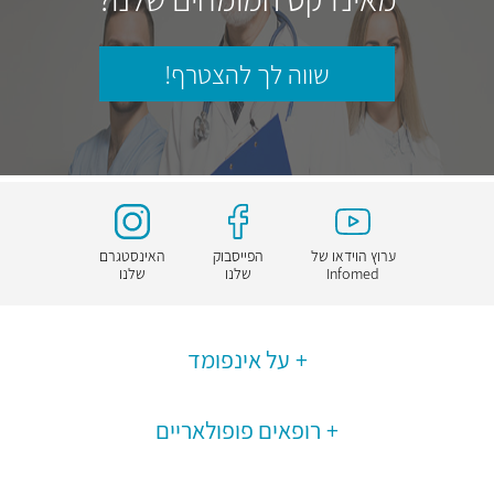
שווה לך להצטרף!
ערוץ הוידאו של
הפייסבוק
האינסטגרם
Infomed
שלנו
שלנו
על אינפומד
רופאים פופולאריים