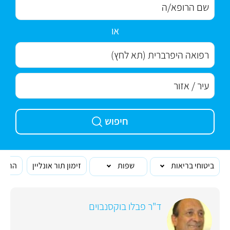
או
חיפוש
ביטוחי בריאות
שפות
זימון תור אונליין
הרופא
ד"ר פבלו בוקסנבוים