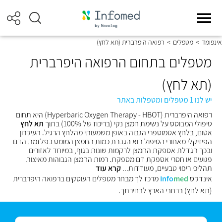
אינפומד
>
מטפלים
>
רפואה היפרברית (תא לחץ)
מטפלים בתחום הרפואה היפרברית
(תא לחץ)
יש לנו 1 מטפלים ומטפלות באתר
רפואה היפרברית (Hyperbaric Oxygen Therapy - HBOT) היא תחום
טיפולי המבוסס על נשימת חמצן נקי (בריכוז של 100%) בתוך
תא לחץ
אטום, בלחץ אטמוספרי הגבוה באופן משמעותי מהלחץ הרגיל. העיקרון
הפיזיקלי מאחורי הטיפול הוא הגברת כמות החמצן המומס בפלזמת הדם
ובכך הגדלת אספקת החמצן לרקמות שונות בגוף, במיוחד לאזורים
פגועים או חסרי אספקת דם מספקת. רמות החמצן הגבוהות מאיצות
תהליכי ריפוי טבעיים, מעודדות...
קרא עוד
אינדקס
med
Info
מרכז לך מבחר מטפלים העוסקים ברפואה היפרברית
(תא לחץ) ברחבי הארץ לבחירתך.