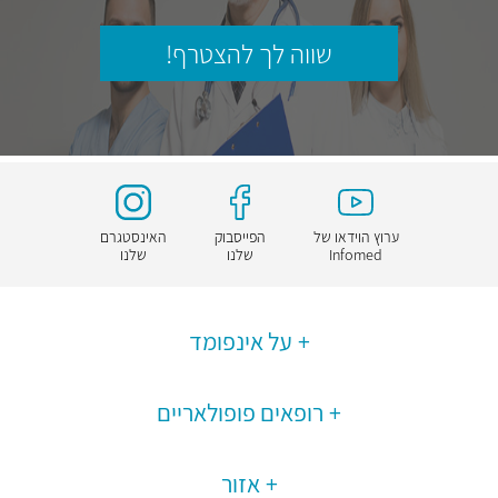
שווה לך להצטרף!
ערוץ הוידאו של
הפייסבוק
האינסטגרם
Infomed
שלנו
שלנו
על אינפומד
רופאים פופולאריים
אזור