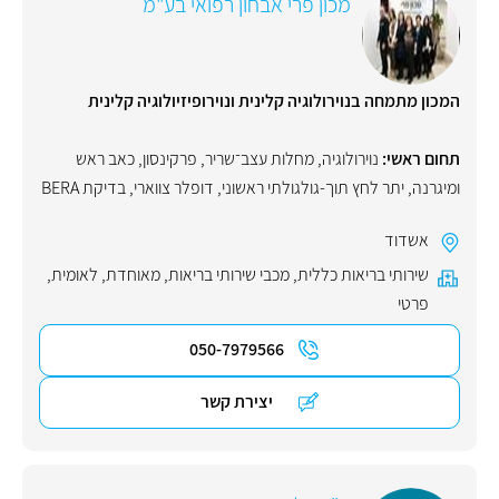
מכון פרי אבחון רפואי בע"מ
המכון מתמחה בנוירולוגיה קלינית ונוירופיזיולוגיה קלינית
תחום ראשי:
נוירולוגיה
,
מחלות עצב־שריר
,
פרקינסון
,
כאב ראש
ומיגרנה
,
יתר לחץ תוך-גולגולתי ראשוני
,
דופלר צווארי
,
בדיקת BERA
אשדוד
שירותי בריאות כללית
,
מכבי שירותי בריאות
,
מאוחדת
,
לאומית
,
פרטי
050-7979566
יצירת קשר