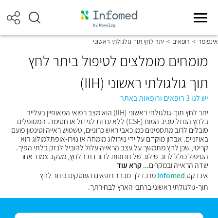
אינפומד
>
רופאים
>
יתר לחץ תוך-גולגולתי ראשוני
מומחים מומלצים לטיפול ביתר לחץ
תוך גולגולתי ראשוני (IIH)
יש לנו 3 רופאים ורופאות באתר
יתר לחץ תוך-גולגולתי ראשוני (IIH) הוא מצב רפואי המאופיין בעלייה
בלחץ הנוזל סביב המוח (CSF) ללא עדות לגידול או חסימה. המטופלים
סובלים לרוב מתסמינים כמו כאבי ראש כרוניים, טשטוש ראייה וטינטון פועם
באוזניים. אבחון מוקדם על ידי נוירולוג מומחה או נוירו-אופתלמולוג הוא
קריטי, שכן לחץ מתמשך על עצב הראייה עלול להוביל לנזק בלתי הפיך.
הטיפול כולל לרוב שילוב של תרופות להורדת הלחץ, מעקב צמוד אחר
שדה הראייה ובמקרים...
קרא עוד
אינדקס
med
Info
מרכז לך מבחר רופאים העוסקים ביתר לחץ
תוך-גולגולתי ראשוני ברחבי הארץ לבחירתך.