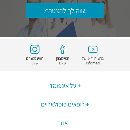
שווה לך להצטרף!
ערוץ הוידאו של
הפייסבוק
האינסטגרם
Infomed
שלנו
שלנו
על אינפומד
רופאים פופולאריים
אזור