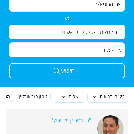
או
חיפוש
ביטוחי בריאות
שפות
זימון תור אונליין
הרופא
ד"ר אמיר קרשנוביץ'