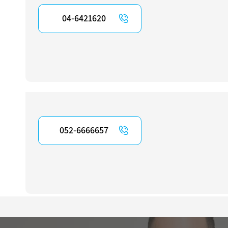
04-6421620
052-6666657