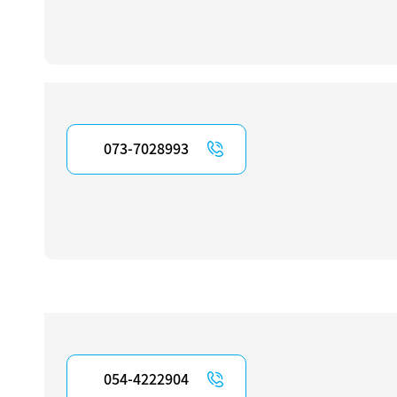
073-7028993
054-4222904