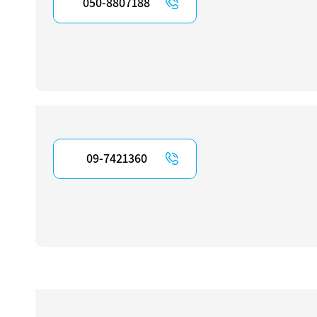
050-8807188
09-7421360