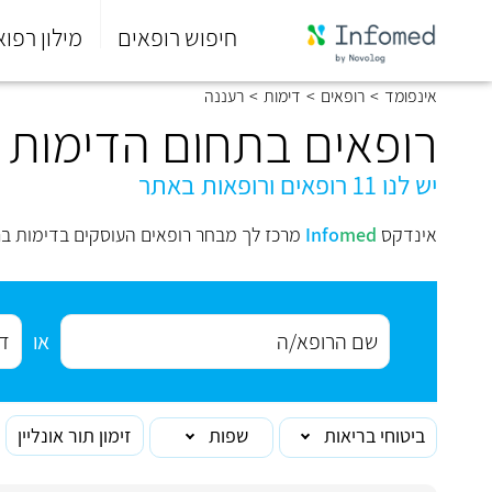
חיפוש רופאים
מילון רפוא
סוף
אינפומד
>
רופאים
>
דימות
>
רעננה
התפריט
הראשי.
רופאים בתחום הדימות 
יש לנו 11 רופאים ורופאות באתר
אינדקס
med
Info
מרכז לך מבחר רופאים העוסקים בדימות בר
או
ביטוחי בריאות
שפות
זימון תור אונליין