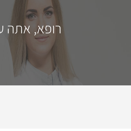
רופא, אתה ע