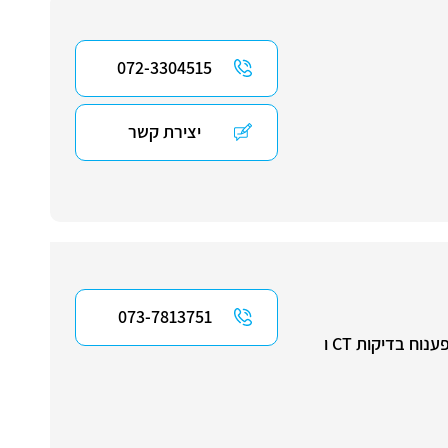
072-3304515
יצירת קשר
073-7813751
מומחית בדימות אברי הגוף: חזה, בטן ואגן כולל מערכת העיכול, מחלות אונקולוגיות, מצבים אחרי ניתוח, פענוח בדיקות CT ו