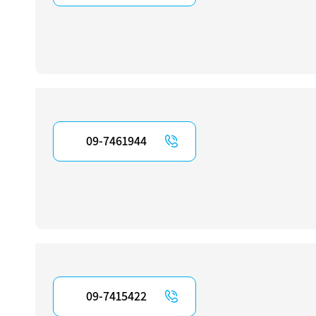
09-7461944
09-7415422