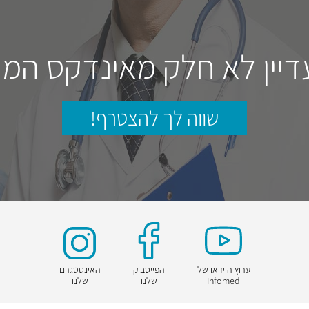
דיין לא חלק מאינדקס המו
שווה לך להצטרף!
ערוץ הוידאו של
הפייסבוק
האינסטגרם
Infomed
שלנו
שלנו