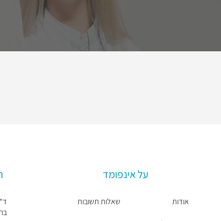
על אינפומד
ר
אודות
שאלות תשובות
ד"ר
ברט