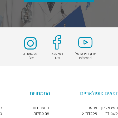
ערוץ הוידאו של
הפייסבוק
האינסטגרם
Infomed
שלנו
שלנו
ופאים פופולאריים
התמחויות
 מיכאל קון
אניטה
התמודדות
פס
שניידר
אסבדוריאן
עם מחלות
מ