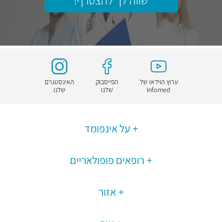
שווה לך להצטרף!
ערוץ הוידאו של
הפייסבוק
האינסטגרם
Infomed
שלנו
שלנו
על אינפומד
רופאים פופולאריים
אזור