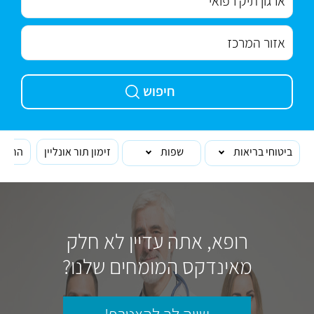
חיפוש
ביטוחי בריאות
שפות
זימון תור אונליין
הרופא
רופא, אתה עדיין לא חלק
מאינדקס המומחים שלנו?